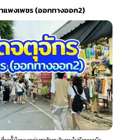
ีกำแพงเพชร (ออกทางออก2)