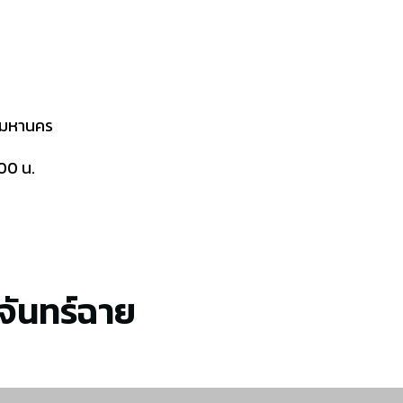
ทพมหานคร
00 น.
จันทร์ฉาย