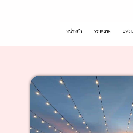
หน้าหลัก
รวมตลาด
แฟรน