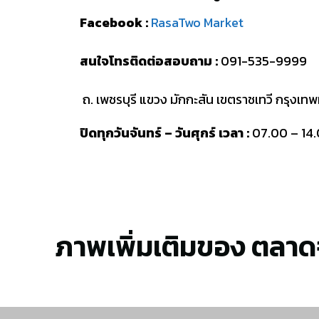
Facebook :
RasaTwo Market
สนใจโทรติดต่อสอบถาม :
091-535-9999
ถ. เพชรบุรี แขวง มักกะสัน เขตราชเทวี กรุงเ
ปิดทุกวันจันทร์ – วันศุกร์ เวลา :
07.00 – 14.
ภาพเพิ่มเติมของ ตลาด