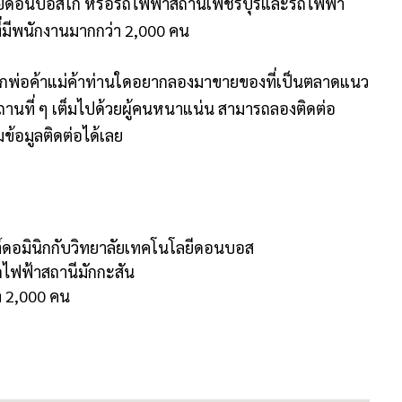
ยีดอนบอสโก หรือรถไฟฟ้าสถานี
เพชรบุรีและรถไฟฟ้า
่มีพนักงานมากกว่า 2,000 คน
พ่อค้าแม่ค้าท่านใดอยากลองมาขายของที่เป็นตลาดแนว
ถานที่ ๆ เต็มไปด้วยผู้คนหนาแน่น สามารถลองติดต่อ
ข้อมูลติดต่อได้เลย
์ดอมินิกกับ
วิทยาลัยเทคโนโลยีดอนบอส
ถไฟฟ้าสถานี
มักกะสัน
า 2,000 คน