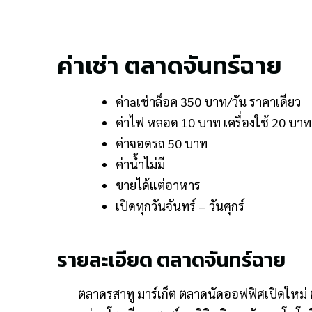
ค่าเช่า ตลาดจันทร์ฉาย
ค่าaเช่าล็อค 350 บาท/วัน ราคาเดียว
ค่าไฟ หลอด 10 บาท เครื่องใช้ 20 บาท
ค่าจอดรถ 50 บาท
ค่าน้ำไม่มี
ขายได้แต่อาหาร
เปิดทุกวันจันทร์ – วันศุกร์
รายละเอียด ตลาดจันทร์ฉาย
ตลาดรสาทู มาร์เก็ต ตลาดนัดออฟฟิศเปิดใหม