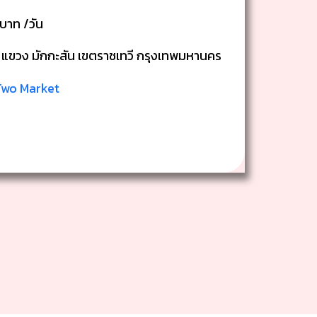
บาท /วัน
ี แขวง มักกะสัน เขตราชเทวี กรุงเทพมหานคร
Two Market