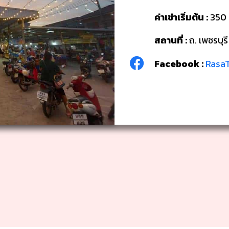
ค่าเช่าเริ่มต้น :
350 
สถานที่ :
ถ. เพชรบุร
Facebook :
Rasa