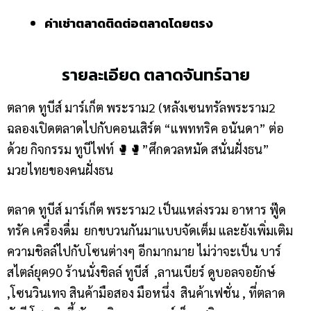
ค่าเช่าตลาดติดต่อตลาดโดยตรง
รายละเอียด ตลาดจันทร์ฉาย
ตลาด ทูบีส์ มาร์เก็ต พระราม2 (หลังเซนทรัลพระราม2
ฉลองเปิดตลาดไปกับคอนเสิร์ต “แพททริค อนันดา” ต่อ
ด้วย กิจกรรม ทูบีไฟท์ 🥊🥊”ศึกดวลหมัด สนั่นฝั่งธน”
มวยไทยของคนฝั่งธน
ตลาด ทูบีส์ มาร์เก็ต พระราม2 เป็นแหล่งรวม อาหาร ฟู๊ด
ทรัค เครื่องดื่ม ยกขบวนกันมาแบบจัดเต็ม และยังเพิ่มเติม
ความชิลล์ไปกับโซนต่างๆ อีกมากมาย ไม่ว่าจะเป็น บาร์
สไตล์ยุค90 ร้านนั่งชิลล์ ทูบีส์ ,ลานเบียร์ ดูบอลจอยักษ์
,โซนวินเทจ สินค้ามือสอง มือหนึ่ง สินค้าเฟชั่น , ที่ตลาด