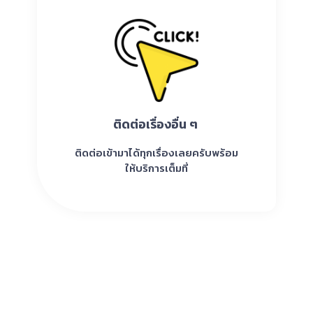
ติดต่อเรื่องอื่น ๆ ​
ติดต่อเข้ามาได้ทุกเรื่องเลยครับพร้อม
ให้บริการเต็มที่