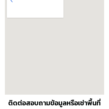
ติดต่อสอบถามข้อมูลหรือเช่าพื้นที่