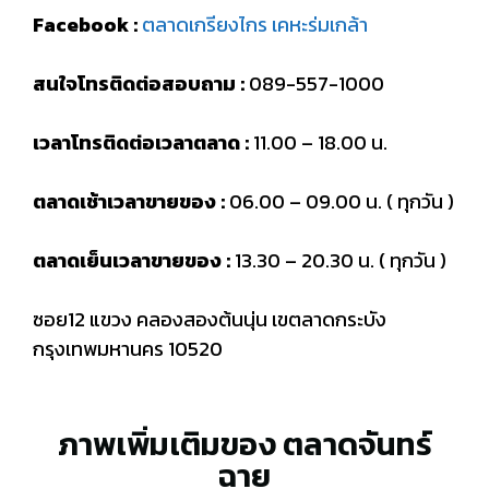
Facebook :
ตลาดเกรียงไกร เคหะร่มเกล้า
สนใจโทรติดต่อสอบถาม :
089-557-1000
เวลาโทรติดต่อเวลาตลาด :
11.00 – 18.00 น.
ตลาดเช้าเวลาขายของ :
06.00 – 09.00 น. ( ทุกวัน )
ตลาดเย็นเวลาขายของ :
13.30 – 20.30 น. ( ทุกวัน )
ซอย12 แขวง คลองสองต้นนุ่น เขตลาดกระบัง
กรุงเทพมหานคร 10520
ภาพเพิ่มเติมของ ตลาดจันทร์
ฉาย