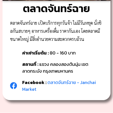
ตลาดจันทร์ฉาย
ตลาดจันทร์ฉาย เปิดบริการทุกวันจ้า ไม่มีวันหยุด นั่งชิ
ลกันสบายๆ อาหารเครื่องดื่ม ราคากันเอง โดยตลาดมี
ขนาดใหญ่ มีสิ่งอำนวยความสะดวกครบถ้วน
ค่าเช่าเริ่มต้น :
80 - 160 บาท
สถานที่ :
แขวง คลองสองต้นนุ่น เขต
ลาดกระบัง กรุงเทพมหานคร
Facebook :
ตลาดจันทร์ฉาย - Janchai
Market