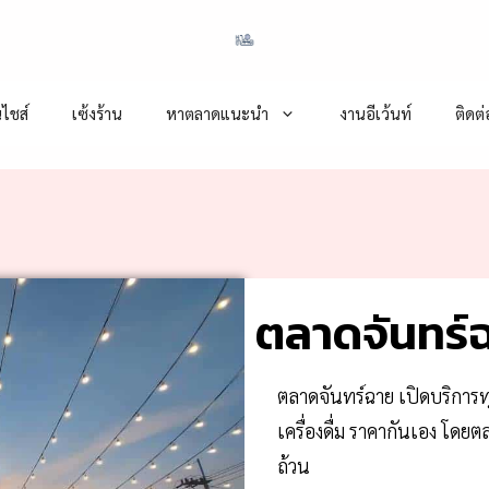
ไชส์
เซ้งร้าน
หาตลาดแนะนำ
งานอีเว้นท์
ติดต
ตลาดจันทร์
ตลาดจันทร์ฉาย เปิดบริการทุ
เครื่องดื่ม ราคากันเอง โด
ถ้วน