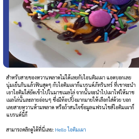
สำหรับสายของหวานพลาดไม่ได้เลยกับไอนติมเผา แอดบอกเลย
นุ่มเย็นกินแล้วฟินสุดๆ กับไอติมเผาก็แบรนด์ภัทรินทร์ ที่เขาจะนำ
เอาไอติมใส่ยัดเข้าไปในมาชเมลโล่ จากนั้นจะนำไปเผาไฟให้มาช
เมลโล่นั้นละลายอ่อนๆ ซึ่งมีท้อปปิ้งมากมายให้เลือกใส่ด้วย บอก
เลยสายหวานห้ามพลาด หรือถ้าสนใจข้อมูลแฟรนไชส์ไอติมเผาก็
แบรนด์นี้ก็
สามารถคลิกดูได้ที่นี่เลย:
Hello ไอติมเผา