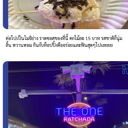
ต่อไปเป็นโมจิย่าง ราดซอสของที่นี้ ตกไม้ละ 15 บาท รสชาติก็นุ่ม
ลิ้น หวานหอม กินกับท็อปปิ้งคืออร่อยและฟินสุดๆไปเลยยย