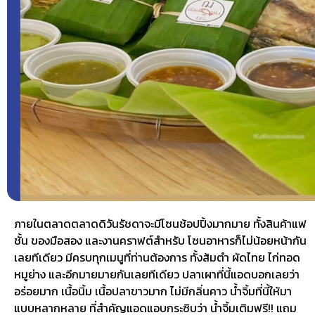
ภายในตลาดตลาดดิวันรัชดาจะมีโซนช้อปปิ้งมากมาย ทั้งสินค้าแฟ
ชั้น ของมือสอง และงานคราฟต์
สำหรับ โซนอาหารก็ไม่น้อยหน้ากัน
เลยทีเดียว มีครบทุกเมนูที่ท่านต้องการ ทั้งส้มตำ ผัดไทย ไก่ทอด
หมูย่าง และอีกมายมายกันเลยทีเดียว ปลาเผาที่นี้แอดบอกเลยว่า
อร่อยมาก เนื้อนิ้ม เนื้อปลาขาวมาก ไม่มีกลิ่นคาว น้ำจิ้มที่นี้ให้มา
แบบหลากหลาย ที่สำคัญแอดแอบกระซิบว่า น้ำจิ้มเติมฟรี!! แถม