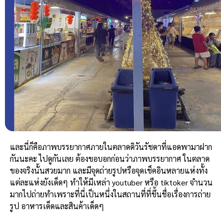
และนี่ก็คือภาพบรรยากาศภายในตลาดดิวันรัชดาที่แอดพามาฝาก
กันนะคะ ไปดูกันเลย
ต้องขอบอกก่อนว่าภาพบรรยากาศ ในตลาด
ของจริงนั้นสวยมาก และมีจุดถ่ายรูปหรือจุดเช็คอินหลายแห่งทั้ง
แต่ละแห่งยังเด็ดๆ ทำให้มีเหล่า youtuber หรือ tiktoker จำนวน
มากไปถ่ายทำเพราะที่นี่เป็นหนึ่งในสถานที่ที่ขึ้นชื่อเรื่องการถ่าย
รูป อาหารเด็ดและสินค้าเด็ดๆ