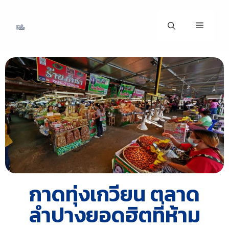
กาดทุ่งเกวียน ตลาด
ลำปางยอดฮิตที่ห้าม