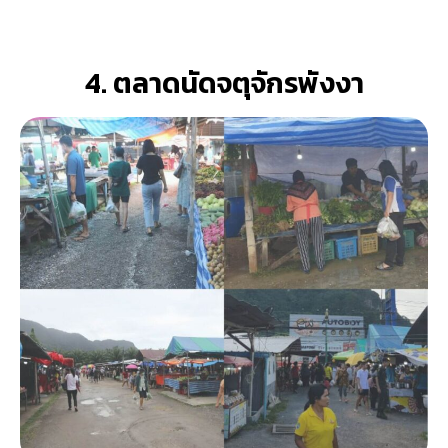
4. ตลาดนัดจตุจักรพังงา