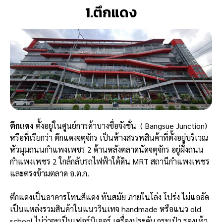
1.ตึกแดง
ตึกแดง
ตั้งอยู่ในศูนย์การค้าบางซื่อจังชั่น ( Bangsue Junction)
หรือที่เรียกว่า ตึกแดงจตุจักร เป็นห้างสรรพสินค้าที่ตั้งอยู่บริเวณ
หัวมุมถนนกำแพงเพชร 2 ด้านหลังตลาดนัดจตุจักร อยู่ฝั่งถนน
กำแพงเพชร 2 ใกล้กลับรถไฟฟ้าใต้ดิน MRT สถานีกำแพงเพชร
และตรงข้ามตลาด อ.ต.ก.
ตึกแดงเป็นอาคารโทนสีแดง ทันสมัย ภายในโล่ง โปร่ง ไม่แออัด
เป็นแหล่งรวมสินค้าในแนววินเทจ handmade หรือแนว old
school ไม่ว่าจะเป็นเฟอร์นิเจอร์ เครื่องประดับ กระเป๋า รองเท้า