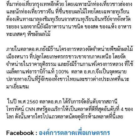
ที่มาท่องเที่ยวกรุงเทพอีกด้วย
โดยเฉพาะนักท่องเที่ยวชาวฮ่องกง
และนักท่องเที่ยวชาวจีน ที่ชื่นชอบผลไม้ไทยโดยเฉพาะทุเรียน
ต้องเดินทางมาลองชิมทุเรียนจากสวนทุเรียนอินทรีย์จากจังหวัด
ระยอง นอกจากนี้ยังมีอาหารนานาชนิด ของสด ของแห้ง อาหาร
ทะเลสดๆ พืชผักผลไม้
ภายในตลาดอ.ต.กยังมีร้านโครงการหลวงจัดจำหน่ายพืชผักผลไม้
เมืองหนาว ที่ปลูกโดยเกษตรกรชาวเขาจากภาคเหนือ โดยจัด
จำหน่ายในราคายุติธรรม และยังมีร้านกาแฟโครงการหลวง ที่ใช้
เมล็ดกาแฟอาราบิก้าแท้ 100% ตลาด อ.ต.ก.จึงเป็นจุดหมาย
ปลายทางเป็นที่รู้จักของทั้งชาวไทยและชาวต่างประเทศที่แวะ
มาเยี่ยมชม
ในปี พ.ศ 2560 ตลาดอ.ต.ก ได้รับการจัดอันดับจากสถานี
โทรทัศน์ CNN สหรัฐอเมริกาให้เป็นตลาดที่ดีที่สุดอันดับที่ 4 ของ
โลก ดังนั้นหากใครไปแถวตลาดนัดจตุจักรห้ามพลาดที่นี้เลย
Facebook :
องค์การตลาดเพื่อเกษตรกร