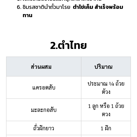
ชิมรสชาตินำถั่วมาโรย
ตำไข่เค็ม สำเร็จพร้อม
ทาน
2.ตำไทย
ส่วนผสม
ปริมาณ
ประมาณ ¼ ถ้วย
แครอตสับ
ต้วง
1 ลูก หรือ 1 ถ้วย
มะละกอสับ
ตวง
ถั่วฝักยาว
1 ฝัก