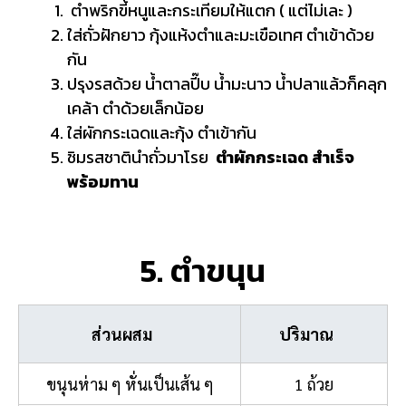
ตำพริกขี้หนูและกระเทียมให้แตก ( แต่ไม่เละ )
ใส่ถั่วฝักยาว กุ้งแห้งตำและมะเขือเทศ ตำเข้าด้วย
กัน
ปรุงรสด้วย น้ำตาลปี๊บ น้ำมะนาว น้ำปลาแล้วก็คลุก
เคล้า ตำด้วยเล็กน้อย
ใส่
ผักกระเฉดและกุ้ง
ตำเข้ากัน
ชิมรสชาตินำถั่วมาโรย
ตำผักกระเฉด
สำเร็จ
พร้อมทาน
5. ตำขนุน
ส่วนผสม
ปริมาณ
ขนุนห่าม ๆ หั่นเป็นเส้น ๆ
1 ถ้วย