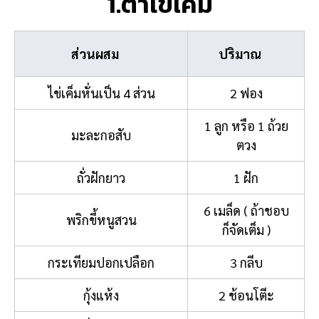
1.ตำไข่เค็ม
ส่วนผสม
ปริมาณ
ไข่เค็มหั่นเป็น 4 ส่วน
2 ฟอง
1 ลูก หรือ 1 ถ้วย
มะละกอสับ
ตวง
ถั่วฝักยาว
1 ฝัก
6 เมล็ด ( ถ้าชอบ
พริกขี้หนูสวน
ก็จัดเต็ม )
กระเทียมปอกเปลือก
3 กลีบ
กุ้งแห้ง
2 ช้อนโตีะ