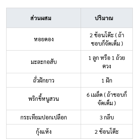
ส่วนผสม
ปริมาณ
2 ช้อนโต๊ะ ( ถ้า
หอยดอง
ชอบก็จัดเต็ม )
1 ลูก หรือ 1 ถ้วย
มะละกอสับ
ตวง
ถั่วฝักยาว
1 ฝัก
6 เมล็ด ( ถ้าชอบก็
พริกขี้หนูสวน
จัดเต็ม )
กระเทียมปอกเปลือก
3 กลีบ
กุ้งแห้ง
2 ช้อนโตีะ