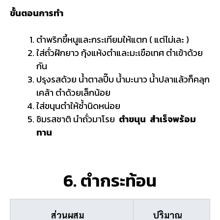
ขั้นตอนการทำ
ตำพริกขี้หนูและกระเทียมให้แตก ( แต่ไม่เละ )
ใส่ถั่วฝักยาว กุ้งแห้งตำและมะเขือเทศ ตำเข้าด้วย
กัน
ปรุงรสด้วย น้ำตาลปี๊บ น้ำมะนาว น้ำปลาแล้วก็คลุก
เคล้า ตำด้วยเล็กน้อย
ใส่
ขนุน
ตำให้ช้ำนิดหน่อย
ชิมรสชาติ นำถั่วมาโรย
ตำขนุน สำเร็จพร้อม
ทาน
6. ตำกระท้อน
ส่วนผสม
ปริมาณ