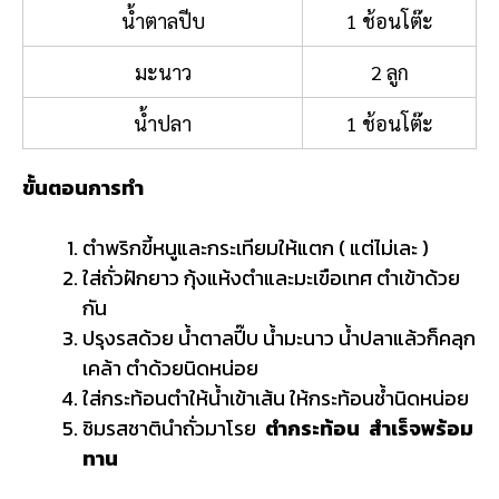
น้ำตาลปีบ
1 ช้อนโต๊ะ
มะนาว
2 ลูก
น้ำปลา
1 ช้อนโต๊ะ
ขั้นตอนการทำ
ตำพริกขี้หนูและกระเทียมให้แตก ( แต่ไม่เละ )
ใส่ถั่วฝักยาว กุ้งแห้งตำและมะเขือเทศ ตำเข้าด้วย
กัน
ปรุงรสด้วย น้ำตาลปี๊บ น้ำมะนาว น้ำปลาแล้วก็คลุก
เคล้า ตำด้วยนิดหน่อย
ใส่กระท้อนตำให้น้ำเข้าเส้น ให้กระท้อนช้ำนิดหน่อย
ชิมรสชาตินำถั่วมาโรย
ตำกระท้อน
สำเร็จพร้อม
ทาน