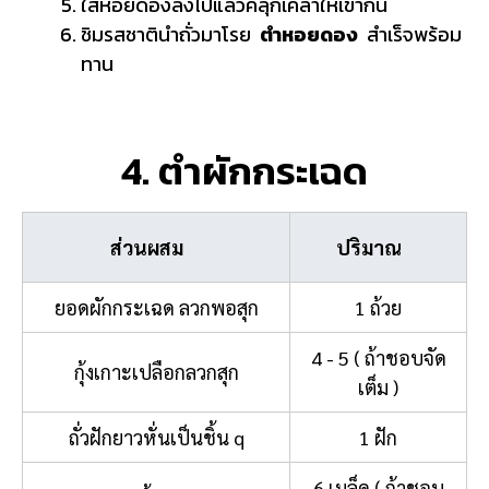
ใส่หอยดองลงไปแล้วคลุกเคล้าให้เข้ากัน
ชิมรสชาตินำถั่วมาโรย
ตำหอยดอง
สำเร็จพร้อม
ทาน
4. ตำผักกระเฉด
ส่วนผสม
ปริมาณ
ยอดผักกระเฉด ลวกพอสุก
1 ถ้วย
4 - 5 ( ถ้าชอบจัด
กุ้งเกาะเปลือกลวกสุก
เต็ม )
ถั่วฝักยาวหั่นเป็นชิ้น q
1 ฝัก
6 เมล็ด ( ถ้าชอบ