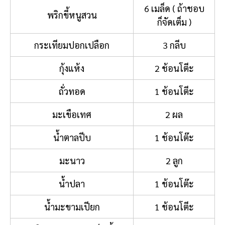
6 เมล็ด ( ถ้าชอบ
พริกขี้หนูสวน
ก็จัดเต็ม )
กระเทียมปอกเปลือก
3 กลีบ
กุ้งแห้ง
2 ช้อนโตีะ
ถั่วทอด
1 ช้อนโตีะ
มะเขือเทศ
2 ผล
น้ำตาลปีบ
1 ช้อนโต๊ะ
มะนาว
2 ลูก
น้ำปลา
1 ช้อนโต๊ะ
น้ำมะขามเปียก
1 ช้อนโตีะ