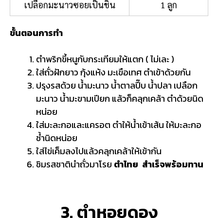
เปลือกมะนาวซอยเป็นชิ้น
1 ลูก
ขั้นตอนการทำ
ตำพริกขี้หนูกับกระเทียมให้แตก ( ไม่เละ )
ใส่ถั่วฝักยาว กุ้งแห้ง มะเขือเทศ ตำเข้าด้วยกัน
ปรุงรสด้วย น้ำมะนาว น้ำตาลปี๊บ น้ำปลา เปลือก
มะนาว น้ำมะขามเปียก แล้วก็คลุกเคล้า ตำด้วยนิด
หน่อย
ใส่มะละกอและแครอต ตำให้น้ำเข้าเส้น ให้มะละกอ
ช้ำนิดหน่อย
ใส่ไข่เค็มลงไปแล้วคลุกเคล้าให้เข้ากัน
ชิมรสชาตินำถั่วมาโรย
ตำไทย สำเร็จพร้อมทาน
3. ตำหอยดอง