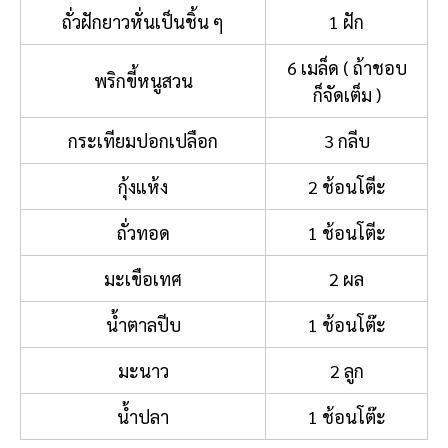
ถั่วฝักยาวหั่นเป็นชิ้น ๆ
1 ฝัก
6 เมล็ด ( ถ้าชอบ
พริกขี้หนูสวน
ก็จัดเต็ม )
กระเทียมปอกเปลือก
3 กลีบ
กุ้งแห้ง
2 ช้อนโตีะ
ถั่วทอด
1 ช้อนโตีะ
มะเขือเทศ
2 ผล
น้ำตาลปีบ
1 ช้อนโต๊ะ
มะนาว
2 ลูก
น้ำปลา
1 ช้อนโต๊ะ