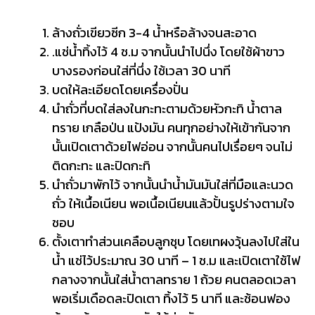
ล้างถั่วเขียวซีก 3-4 น้ำหรือล้างจนสะอาด
.แช่น้ำทิ้งไว้ 4 ช.ม จากนั้นนำไปนึ่ง โดยใช้ผ้าขาว
บางรองก่อนใส่ที่นึ่ง ใช้เวลา 30 นาที
บดให้ละเอียดโดยเครื่องปั่น
นำถั่วที่บดใส่ลงในกะทะตามด้วยหัวกะทิ น้ำตาล
ทราย เกลือป่น แป้งมัน คนทุกอย่างให้เข้ากันจาก
นั้นเปิดเตาด้วยไฟอ่อน จากนั้นคนไปเรื่อยๆ จนไม่
ติดกะทะ และปิดกะทิ
นำถั่วมาพักไว้ จากนั้นนำน้ำมันมันใส่ที่มือและนวด
ถั่ว ให้เนื้อเนียน พอเนื้อเนียนแล้วปั้นรูปร่างตามใจ
ชอบ
ตั้งเตาทำส่วนเคลือบลูกชุบ โดยเทผงวุ้นลงไปใส่ใน
น้ำ แช่ไว้ประมาณ 30 นาที – 1 ช.ม และเปิดเตาใช้ไฟ
กลางจากนั้นใส่น้ำตาลทราย 1 ถ้วย คนตลอดเวลา
พอเริ่มเดือดละปิดเตา ทิ้งไว้ 5 นาที และช้อนฟอง