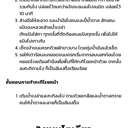
รวมกันไป ปล่อยไว้จนกว่าแป้งจะจมลงไปจนมิด ปล่อยไว้
10 นาที
ล้างมือให้สะอาด และนำมือไปคนเเละปี้น้ำตาล ลักษณะ
แป้งจะเหลวคล้ายน้ำเปล่า
ตักแป้งใส่กา ทุกครั้งที่ตักต้องคนแป้งทุกครั้ง เพื่อไม่ให้
แป้งไปเกาะกัน
เช็ดเบ้าขนมครกด้วยผ้าขาวบาง โดยชุ่มน้ำมันแล้วเช็ด
รอให้เตาร้อนละหยอดขนมครกเริ่มจากรอบนอกก่อนโดย
หยอดโดยต้องคำนึงเผื่อพื้นที่ให้กะทิโรยหน้าด้วย จากนั้น
ลงกะทิตามไป ก็เป็นอันเสร็จเรียบร้อย
ขั้นตอนการทำกะทิโรยหน้า
เติมน้ำเปล่าและกะทิลงไป ตามด้วยเกลือและน้ำตาลทราย
คนให้น้ำตาลละลายก็เป็นอันเสร็จ