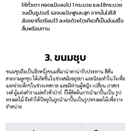
ให้ทั่วเตา หยดแป้งลงไป 1 กระบวย และใช้กระบวย
วนเป็นรูปวงรี รอจนแป้งฟูเเละสุก จากนั้นใส่ไส้
สังขยาที่เตรียมไว้ ละห่อด้วยโตเกียวก็เป็นอันเสร็จ
สิ้นพร้อมทาน
3. ขนมชุบ
ขนมชุบถือเป็นอีกหนึ่งขนมที่มาน่าตาน่ารับประทาน สีสัน
สวยงาม
ลูกชุบ ได้เกิดขึ้นในช่วงสมัยอยุธยา และนิยมทำในวังเพื่อ
แจกจ่ายเด็กๆในช่วงเทศกาล และมีท่านผู้หญิง เปลี่ยน ภาสกร
วงศ์ ผู้แต่งตำราแม่ครัวหัวป่าก์ ก็ได้คิดค้นการนำมาปั้นเป็น รูป
ทรงผลไม้ จึงทำให้ปัจจุบันถูกนำมาปั้นเป็นรูปทรงผลไม้เพื่อวาง
จำหน่าย