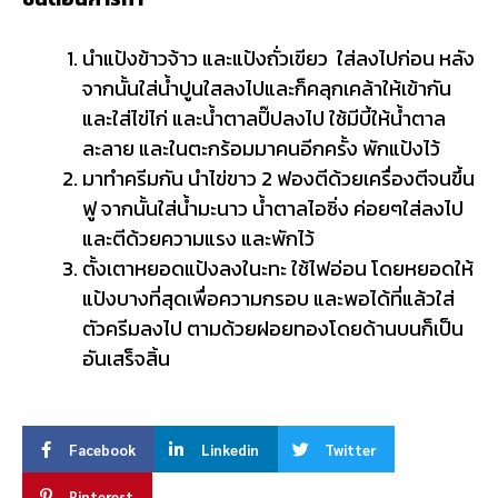
นำแป้งข้าวจ้าว และแป้งถั่วเขียว ใส่ลงไปก่อน หลัง
จากนั้นใส่น้ำปูนใสลงไปและก็คลุกเคล้าให้เข้ากัน
และใส่ไข่ไก่ และน้ำตาลปิ๊ปลงไป ใช้มีบี้ให้น้ำตาล
ละลาย และในตะกร้อมมาคนอีกครั้ง พักแป้งไว้
มาทำครีมกัน นำไข่ขาว 2 ฟองตีด้วยเครื่องตีจนขึ้น
ฟู จากนั้นใส่น้ำมะนาว น้ำตาลไอซิ่ง ค่อยๆใส่ลงไป
และตีด้วยความแรง และพักไว้
ตั้งเตาหยอดแป้งลงในะทะ ใช้ไฟอ่อน โดยหยอดให้
แป้งบางที่สุดเพื่อความกรอบ และพอได้ที่แล้วใส่
ตัวครีมลงไป ตามด้วยฝอยทองโดยด้านบนก็เป็น
อันเสร็จสิ้น
Facebook
Linkedin
Twitter
Pinterest