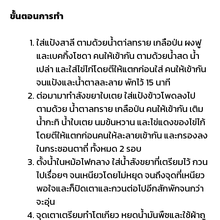
ขั้นตอนการทำ
ใส่แป้งสาลี ตามด้วยน้ำตา่ลทราย เกลือป่น ผงฟู
และเบคกิ้งโซดา คนให้เข้ากัน ตามด้วยน้ำสด น้ำ
เปล่า และใส่ไข่ไก่โดยตีให้แตกก่อนใส่ คนให้เข้ากัน
จนแป้งและน้ำตาลละลาย พักไว้ 15 นาที
ต่อมามาทำสังขยาใบเตย ใส่แป้งข้าวโพดลงไป
ตามด้วย น้ำตาลทราย เกลือป่น คนให้เข้ากัน เติม
น้ำกะทิ น้ำใบเตย นมข้นหวาน และไข่แดงของไข่ไก้
โดยตีให้แตกก่อนคนให้ละลายเข้ากัน และกรองลง
ในกระชอนตาถี่ ทั้งหมด 2 รอบ
ตั้งน้ำในหม้อไฟกลาง ใส่น้ำสังขยาที่เตรียมไว้ กวน
ไปเรื่อยๆ จนเหนียวโดยไม่หยุด จนถึงจุดที่เหนียว
พอใจและก็ปิดเตาและกวนต่อไปอีกสักพักจนกว่า
จะอุ่น
จุดเตาเตรียมทำโตเกียว หยดน้ำมันพืชและใช้ผ้าถู