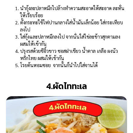
นำกุ้งละปลาหมึกไปล้างทำความสะอาดให้สะอาด ละหั่น
ให้เรียบร้อย
ตั้งกระทะใช้ไฟปานกลางใส่น้ำมันเล็กน้อย ใส่กระเทียบ
ลงไป
ใส่กุ้งและปลาหมึกลงไป จากนั่นใส่ไข่ละข้าวสุกตามลง
ผสมให้เข้ากัน
ปรุงรสด้วยซีอิ้วขาว
ซอสฝาเขียว น้ำตาล เกลือ ผงนัว
พริกไทย ผสมให้เข้ากัน
โรยต้นหอมซอย จากนั้นก็นำไปใส่จานได้
4.ผัดไททะเล