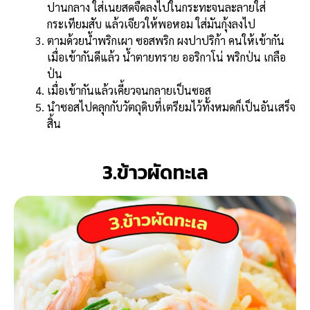
ปานกลาง ใส่เนยสดจืดลงไปในกระทะจนละลายใส่
กระเทียมสับ แล้วเจียวให้พอหอม ใส่มันกุ้งลงไป
ตามด้วยน้ำพริกเผา ซอสพริก ผงปาปริก้า คนให้เข้ากัน
เมื่อเข้ากันดีแล้ว น้ำตายทราย ออริกาโน่ พริกป่น เกลือ
ป่น
เมื่อเข้ากันแล้วเคี้ยวจนกลายเป็นซอส
นำซอสไปคลุกกับวัตถุดิบที่เตรียมไว้ทั้งหมดก็เป็นอันเสร็จ
สิ้น
3.ข้าวผัดทะเล