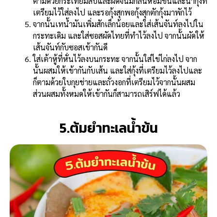
ตามด้วยกระเทียมสับและผัดจนมีกลิ่นหอมขึ้นและนำกุ้งที่
เตรียมไว้ใส่ลงไป และรอกุ้งสุกพอกุ้งสุกตักกุ้งมาพักไว้
จากนั้นเทน้ำมันเพิ่มสักเล็กน้อยและใส่เส้นจันท์ลงไปใน
กระทะเดิม และใส่ซอสผัดไทยที่ทำไว้ลงไป จากนั้นผัดให้
เส้นจันท์กับซอสเข้ากันดี
ใส่เต้าหู้ที่หั่นไว้ลงบนกระทะ จากนั้นใส่ไข่ไก่ลงไป จาก
นั้นผสมให้เข้ากันกับเส้น และใส่กุ้งที่เตรียมไว้ลงไปและ
ก็ตามด้วยใบกุยช่ายและถั่วงอกที่เตรียมไว้จากนั้นผสม
ส่วนผสมทั้งหมดให้เข้ากันก็สามารถเสิร์ฟได้แล้ว
5.ต้มยำทะเลน้ำข้น