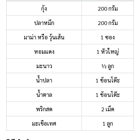
กุ้ง
200 กรัม
ปลาหมึก
200 กรัม
มาม่า หรือ วุ้นเส้น
1 ซอง
หอมแดง
1 หัวใหญ่
มะนาว
½ ลูก
น้ำปลา
1 ช้อนโต๊ะ
น้ำตาล
1 ช้อนโต๊ะ
พริกสด
2 เม็ด
มะเขือเทศ
1 ลูก