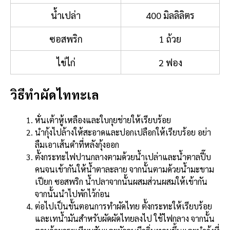
น้ำเปล่า
400 มิลลิลิตร
ซอสพริก
1 ถ้วย
ไข่ไก่
2 ฟอง
วิธีทำผัดไททะเล
หั่นเต้าหู้เหลืองและใบกุยช่ายให้เรียบร้อย
นำกุ้งไปล้างให้สะอาดและปอกเปลือกให้เรียบร้อย อย่า
ลืมเอาเส้นดำที่หลังกุ้งออก
ตั้งกระทะไฟปานกลางตามด้วยน้ำเปล่าและน้ำตาลปี๊บ
คนจนเข้ากันให้น้ำตาละลาย จากนั้นตามด้วยน้ำมะขาม
เปียก ซอสพริก น้ำปลาจากนั้นผสมส่วนผสมให้เข้ากัน
จากนั้นนำไปพักไว้ก่อน
ต่อไปเป็นขั้นตอนการทำผัดไทย ตั้งกระทะให้เรียบร้อย
และเทน้ำมันสำหรับผัดผัดไทยลงไป ใช้ไฟกลาง จากนั้น