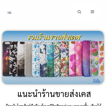
แนะนำร้านขายส่งเคส