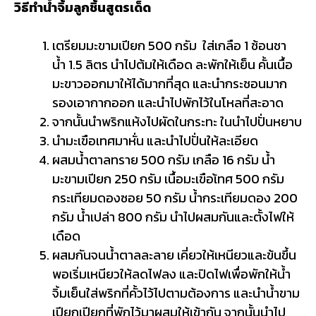
วิธีทำน้ำจิ้มลูกชิ้นสูตรเด็ด
เตรียมมะขามเปียก 500 กรัม ใส่เกลือ 1 ช้อนชา
น้ำ 1.5 ลิตร นำไปต้มให้เดือด ละพักให้เย็น คั้นเนื้อ
มะขาวออกมาให้ได้มากที่สุด และนำกระชอนมาก
รองเอากากออก และนำไปพักไว้ในโหลที่สะอาด
จากนั้นนำพริกแห้งไปผัดในกระทะ ในนำไปปั่นหยาบ
นำมะเขือเทศมาหั่น และนำไปปั่นให้ละเอียด
ผสมน้ำตาลทราย 500 กรัม
เกลือ 16 กรัม
น้ำ
มะขามเปียก 250 กรัม
เนื้อมะเขือเ้ทศ 500 กรัม
กระเทียมดองซอย 50 กรัม น้ำกระเทียมดอง 200
กรัม น้ำเปล่า 800 กรัม นำไปผสมกันและตั้งไฟให้
เดือด
ผสมกันจนน้ำตาลละลาย เคี่ยวให้เหนียวและข้นขึ้น
พอเริ่มเหนียวให้ลดไฟลง และปิดไฟเพื่อพักให้น้ำ
จิ้มเย็นใส่พริกที่คั้วไว้ไปตามต้องการ และนำน้ำขาม
เปียกเปียกที่พักไว้มาผสมให้เข้ากัน จากนั้นนำไป