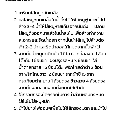
เตรียมไส้หมูหมักเกลือ
แช่ไส้หมูหมักเกลือในน้ำทิ้งไว้ ให้ไส้หมูฟู และนำไป
ล้าง 3-4 น้ำให้ไส้หมูหายเค็ม จากนั้นดึง
ปลาย
ไส้หมูดึงออกมาแล้วในน้ำลงไป เพื่อล้างทำความ
สะอาด และรีดน้ำออก จากนั้นนำไส้หมู
ไปล้างต่อ
สัก 2-3 น้ำ และรีดน้ำออกให้หมดจากนั้นพักไว้
จากนั้นนำหมูบดติดมัน 1 กิโล ใส่เกลือลงไป 1 ช้อน
โต๊ะกับ 1 ช้อนชา ผงปรุงรสหมู ½ ช้อนชา ใส่
น้ำตาลทราย 1.5 ช้อนโต๊ะ พริกไทยดำตำ 2 ช้อน
ชา พริกไทยขาว 2 ช้อนชา รากผักชี 15 ราก
กระเทียมตำหยาบ 1 ถ้วยตวง ข้าวสวย 4 ถ้วยตวง
จากนั้นผสมส่วนผสมทั้งหมดให้เข้ากัน
ใช้กรวยกรองไส้กรอกในการนำส่วนผสมทั้งหมด
ใส้ไปในไส้หมูหมัก
นำไปย่างไฟอ่อนๆเพื่อไม่ให้ไส้กรองแตก และนำไป