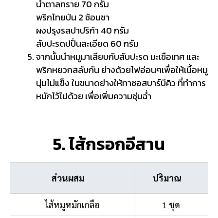
น้ำตาลทราย 70 กรัม
พริกไทยป่น 2 ช้อนชา
ผงปรุงรสปาปริก้า 40 กรัม
สับปะรดปปั่นละเอียด 60 กรัม
จากนั้นนำหมูมาเสียบกับสับปะรด มะเขือเทศ และ
พริกหยวกสลับกัน ย่างด้วยไฟอ่อนๆเพื่อให้เนื้อหมู
นุ่มไม่แข็ง ในขนาดย่างให้ทาซอสบาร์บีคิว ที่ทำการ
หมักไว้ไปด้วย เพื่อเพิ่มความชุ่มฉ่ำ
5. ไส้กรอกอีสาน
ส่วนผสม
ปริมาณ
ไส้หมูหมักเกลือ
1 ชุด