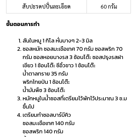
สับปะรดปปั่นละเอียด
60 กรัม
ขั้นตอนการทำ
สันในหมู 1 กิโล หั่นบางๆ 2-3 มิล
ซอสหมัก ซอสมะเขือเทศ 70 กรัม ซอสพริก 70
กรัม ซอสหอยนางรส 3 ช้อนโต๊ะ ซอสปรุงรสฝา
เขียว 1 ช้อนโต๊ะ ซีอิ้วขาว 1 ช้อนโต๊ะ
น้ำตาลทราย 35 กรัม
พริกไทยป่น 1 ช้อนโต๊ะ
น้ำมันพืช 3 ช้อนโต๊ะ
หมักหมูในน้ำซอสที่เตรียมไว้พักไว้ประมาณ 3 ช.ม
ขึ้นไป
เตรียมทำซอสบาร์บีคิว
ซอสมะเขือเทศ 140 กรัม
ซอสพริก 140 กรัม