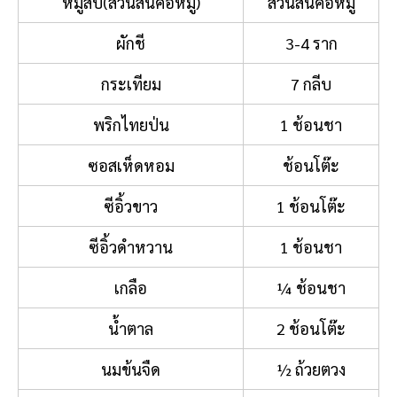
หมูสับ(ส่วนสันคอหมู)
ส่วนสันคอหมู
ผักชี
3-4 ราก
กระเทียม
7 กลีบ
พริกไทยป่น
1 ช้อนชา
ซอสเห็ดหอม
ช้อนโต๊ะ
ซีอิ้วขาว
1 ช้อนโต๊ะ
ซีอิ้วดำหวาน
1 ช้อนชา
เกลือ
¼ ช้อนชา
น้ำตาล
2 ช้อนโต๊ะ
นมข้นจืด
½ ถ้วยตวง