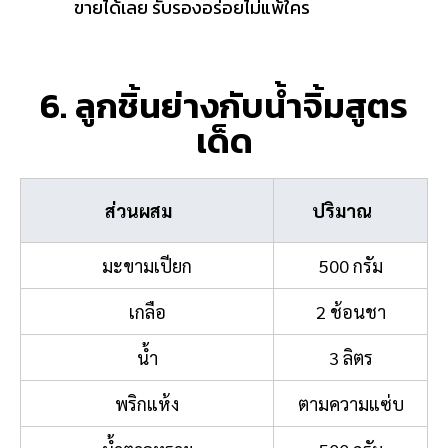
ขายได้เลย รับรองอร่อยไม่แพ้ใคร
6. ลูกชิ้นย่างกับน้ำจิ้มสูตร
เด็ด
ส่วนผสม
ปริมาณ
มะขามเปียก
500 กรัม
เกลือ
2 ช้อนชา
น้ำ
3 ลิตร
พริกแห้ง
ตามความแซ่บ