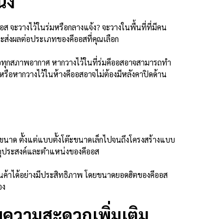
น่ง
ออส จะวางไว้ในร่มหรือกลางแจ้ง? จะวางในพื้นที่ที่มีคน
ะส่งผลต่อประเภทของคีออสที่คุณเลือก
นต่อทุกสภาพอากาศ หากวางไว้ในที่ร่มคีออสอาจสามารถทำ
า หรือหากวางไว้ในห้างคีออสอาจไม่ต้องมีหลังคาปิดด้าน
ยขนาด ตั้งแต่แบบตั้งโต๊ะขนาดเล็กไปจนถึงโครงสร้างแบบ
ตถุประสงค์และตำแหน่งของคีออส
ินค้าได้อย่างมีประสิทธิภาพ โดยขนาดยอดฮิตของคีออส
เอง
นวยความสะดวกเพิ่มเติม