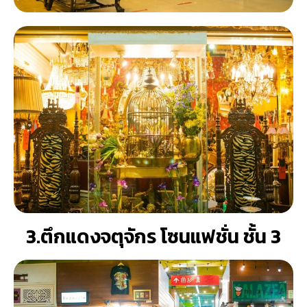
3.ตึกแดงจตุจักร โซนแฟชั่น ชั้น 3