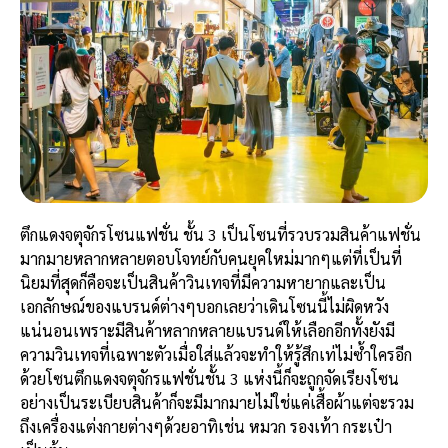
ตึกแดงจตุจักรโซนแฟชั่น
ชั้น 3 เป็นโซนที่รวบรวมสินค้าแฟชั่น
มากมายหลากหลายตอบโจทย์กับคนยุคใหม่มากๆแต่ที่เป็นที่
นิยมที่สุดก็คือจะเป็นสินค้าวินเทจที่มีความหายากและเป็น
เอกลักษณ์ของแบรนด์ต่างๆบอกเลยว่าเดินโซนนี้ไม่ผิดหวัง
แน่นอนเพราะมีสินค้าหลากหลายแบรนด์ให้เลือกอีกทั้งยังมี
ความวินเทจที่เฉพาะตัวเมื่อใส่แล้วจะทำให้รู้สึกเท่ไม่ซ้ำใครอีก
ด้วยโซนตึกแดงจตุจักรแฟชั่นชั้น 3 แห่งนี้ก็จะถูกจัดเรียงโซน
อย่างเป็นระเบียบสินค้าก็จะมีมากมายไม่ใช่แค่เสื้อผ้าแต่จะรวม
ถึงเครื่องแต่งกายต่างๆด้วยอาทิเช่น หมวก รองเท้า กระเป๋า