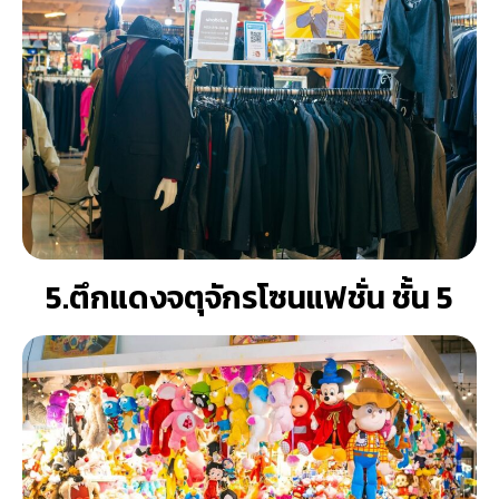
5.ตึกแดงจตุจักรโซนแฟชั่น ชั้น 5