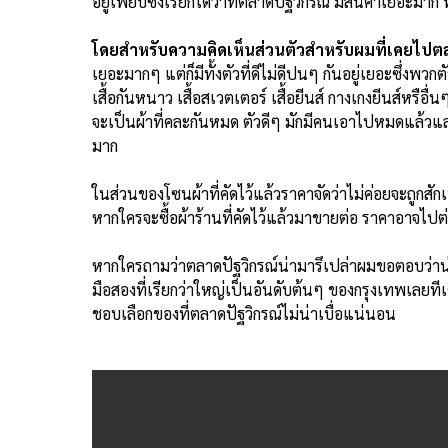
อยู่เพียบซึ่งเรียกได้ว่าที่ตลาดปัฐวิกรณ์ มีสินค้าเยอะม
โดยสำหรับความคิดเห็นส่วนตัวสำหรับผมที่เคยไปตล
เยอะมากๆ แต่ก็มีทั้งตัวที่ดีไม่ดีปนๆ กันอยู่เยอะซึ่งพว
เสื้อกันหนาว เสื้อสเวตเตอร์ เสื้อยีนส์ กางเกงยีนส์หรือ
จะเป็นผ้าที่คละกันหมด ตัวดีๆ มักมีคนเอาไปหมดแล้วแล
มาก
ในส่วนของโซนผ้าที่คัดไว้แล้วราคาจัดว่าไม่ค่อยจะถูกสักเ
หากใครจะซื้อผ้าร้านที่คัดไว้แล้วมาขายต่อ ราคาอาจไปต
หากใครถามว่าตลาดปัฐวิกรณ์น่ามารึเปล่าผมขอตอบว่าน่
มือสองที่เรียกว่าใหญ่เป็นอันดับต้นๆ ของกรุงเทพเลยทีเ
ชอบเลือกของที่ตลาดปัฐวิกรณ์ไม่น่าเบื่อแน่นอน