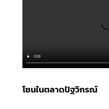
โซนในตลาดปัฐวิกรณ์