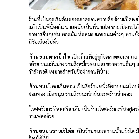
ร้านที่เป็นจุดเริ่มต้นของตลาดดอนหวายคือ
ร้านเป็ดพะ
แล้วเป็นพี่น้องกัน นายหนับเป็นพี่นายโอ ขายเป็ดพะโล้ เค
อาหารอื่นๆเช่น ทอดมัน ห่อหมก และขนมต่างๆ ท่านยังสามา
มีชื่อเสียงไปทั่ว
ร้านขนมตาลป้าไข่
เป็นร้านที่อยู่คู่กับตลาดดอนหว
กล้วย ขนมมันม่วง รวมถึงหมี่กรอบ และของหวานอื่นๆ แต่
กำลังพอดี เหมาะสำหรับซื้อฝากคนที่บ้าน
ร้านขนมไทยเจิมทอง
เป็นอีกร้านหนึ่งที่ขายขนมไทย
ฝอยทอง เม็ดขนุน รวมถึงขนมบ้าบิ่นมะพร้าวน้ำหอม
ไอศครีมกะทิสดศรียาภัย
เป็นร้านไอศครีมกะทิสดสูตรดั
กาแฟสดด้วย
ร้านขนมหวานเจ๊โส่ย
เป็นร้านขนมหวานน้ำแข็งใส ม
ร้อนได้ที่นี่