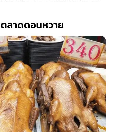
นำในตลาดดอนหวาย