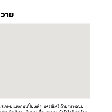
หวาย
ชรเกษม และถนนปิ่นเกล้า -นครชัยศรี ถ้ามาทางถนน