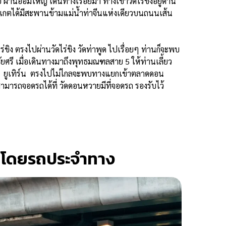
นอ้อมใหญ่ เดินทางเรื่อยมา ทางเข้าวัดไร่ขิงอยู่ด้าน
ังเกตได้มีสะพานข้ามแม่น้ำท่าจีนแห่งเดียวบนถนนเส้น
ขิง ตรงไปผ่านวัดไร่ขิง วัดท่าพูด ไปเรื่อยๆ ท่านก็จะพบ
รี เมื่อเดินทางมาถึงพุทธมณฑลสาย 5 ให้ท่านเลี้ยว
 ยูเทิร์น ตรงไปไม่ไกลจะพบทางแยกเข้าตลาดดอน
ามารถจอดรถได้ที่ วัดดอนหวายมีที่จอดรถ รองรับไว้
โดยรถประจำทาง