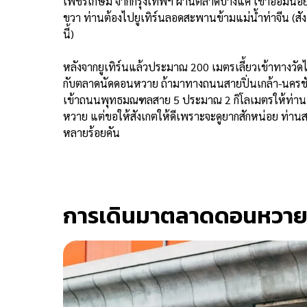
เพชรเกษม จากกรุงเทพฯ ผ่านตลาดบางแค เข้าอ้อมน้อย ผ่า
ขวา ท่านต้องไปยูเทิร์นลอดสะพานข้ามแม่น้ำท่าจีน (ส
นี้)
หลังจากยูเทิร์นแล้วประมาณ 200 เมตรเลี้ยวเข้าทางวัดไร่
กับตลาดนัดดอนหวาย ถ้ามาทางถนนสายปิ่นเกล้า-นครชัยศ
เข้าถนนพุทธมณฑลสาย 5 ประมาณ 2 กิโลเมตรให้ท่าน
หวาย แต่ขอให้สังเกตให้ดีเพราะจะดูยากสักหน่อย ท่านส
หลายร้อยคัน
การเดินมาตลาดดอนหวาย