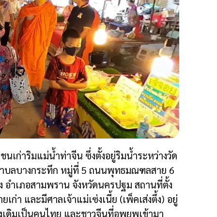
ริมแม่น้ำท่าจีน ซึ่งตั้งอยู่ริมน้ำระหว่าง
วัด
ในตำบลบางกระทึก หมู่ที่ 5 ถนนพุทธมณฑลสาย 6
ขิง อำเภอสามพราน จังหวัดนครปฐม สถานที่ตั้ง
า และมีศาลเจ้าแม่เซ่งเนี้ย (เพ็คเส่งตึ้ง) อยู่
ั้งเดิมเป็นคนไทย และชาวจีนที่อพยพเข้ามา