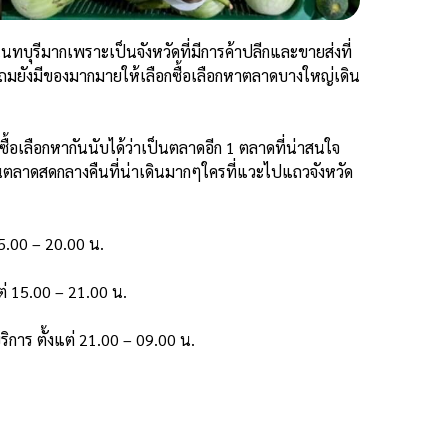
นทบุรีมากเพราะเป็นจังหวัดที่มีการค้าปลีกและขายส่งที่
ไร่ แถมยังมีของมากมายให้เลือกซื้อเลือกหาตลาดบางใหญ่เดิน
ซื้อเลือกหากันนับได้ว่าเป็นตลาดอีก 1 ตลาดที่น่าสนใจ
นตลาดสดกลางคืนที่น่าเดินมากๆใครที่แวะไปแถวจังหวัด
05.00 – 20.00 น.
ต่ 15.00 – 21.00 น.
ิการ ตั้งแต่ 21.00 – 09.00 น.