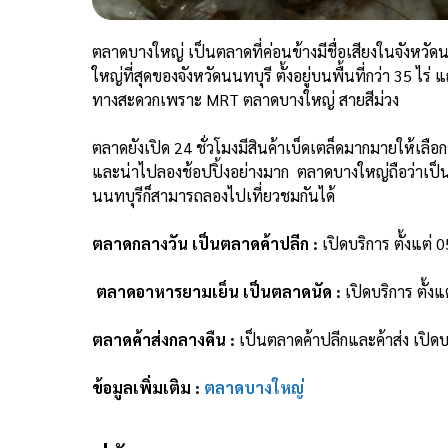
ตลาดบางใหญ่ เป็นตลาดที่ค่อนข้างมีชื่อเสียงในจังหวัดน
ใหญ่ที่สุดของจังหวัดนนทบุรี ตั้งอยู่บนพื้นที่กว่า 35 
ทางสะดวกเพราะ MRT ตลาดบางใหญ่ สายสีม่วง
ตลาดยังเปิด 24 ชั่วโมงมีสินค้าเบ็ดเตล็ดมากมายให้เลือก
และน่าไปลองช้อปปิ้งอย่างมาก ตลาดบางใหญ่ถือว่าเป็
นนทบุรีก็สามารถลองไปเที่ยวชมกันได้
ตลาดกลางวัน เป็นตลาดค้าปลีก :
เปิดบริการ ตั้งแต่ 
ตลาดอาหารยามเย็น เป็นตลาดนัด :
เปิดบริการ ตั้งแ
ตลาดค้าส่งกลางคืน :
เป็นตลาดค้าปลีกและค้าส่ง เปิดบร
ข้อมูลเพิ่มเติม :
ตลาดบางใหญ่