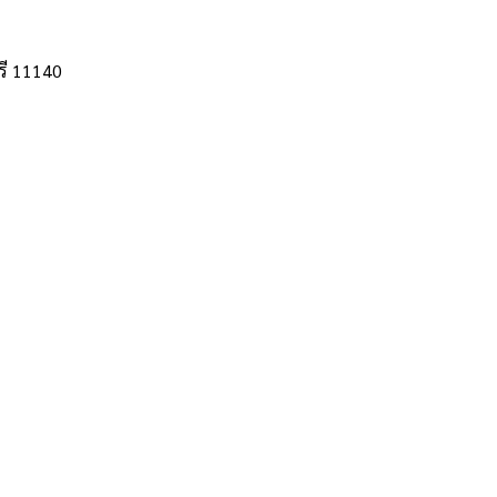
รี 11140