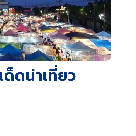
็ดน่าเที่ยว