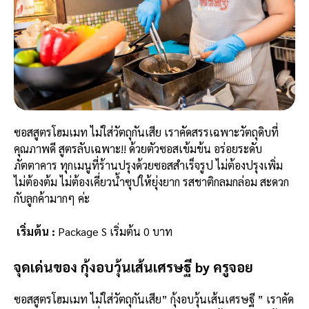
ซอสสูตรโฮมเมท ไม่ใส่วัตถุกันเสีย เราคัดสรรเฉพาะวัตถุดิบที่
คุณภาพดี สูตรลับเฉพาะ!! ด้วยตัวซอสเข้มข้น อร่อยระดับ
ภัตตาคาร
ทุกเมนูที่ร้านปรุงด้วยซอสสำเร็จรูป ไม่ต้องปรุงเพิ่ม
ไม่ต้องต้ม ไม่ต้องเคี่ยวน้ำซุปให้ยุ่งยาก รสชาติกลมกล่อม สะดวก
กับลูกค้ามากๆ ค่ะ
เริ่มต้น :
Package S เริ่มต้น 0 บาท
จุดเด่นของ กุ้งอบวุ้นเส้นเศรษฐี by ครูจอย
ซอสสูตรโฮมเมท ไม่ใส่วัตถุกันเสีย” กุ้งอบวุ้นเส้นเศรษฐี ” เราคัด