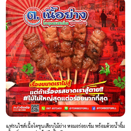
แฟรนไชส์เนื้อโคขุนเสียบไม้ย่าง หอมอร่อยเข้ม พร้อมด้วยน้ำจิ้ม