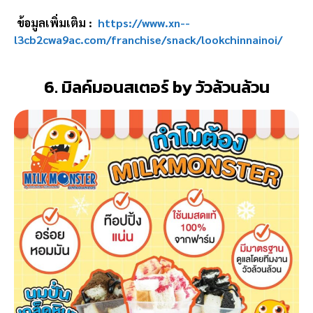
ข้อมูลเพิ่มเติม :
https://www.xn--
l3cb2cwa9ac.com/franchise/snack/lookchinnainoi/
6. มิลค์มอนสเตอร์ by วัวล้วนล้วน