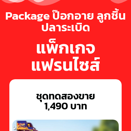
Package ป๊อกอาย ลูกชิ้น
ปลาระเบิด
แพ็กเกจ
แฟรนไซส์
ชุดทดสองขาย
1,490 บาท