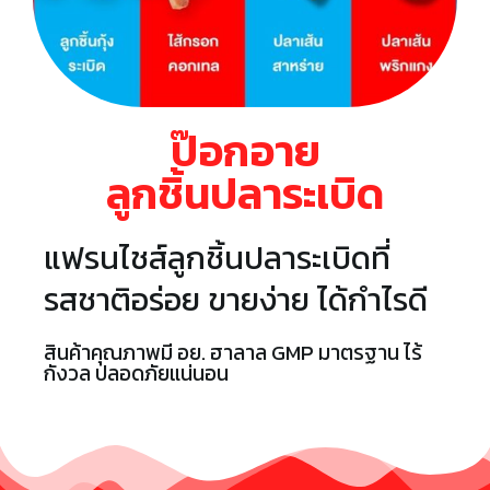
ป๊อกอาย
ลูกชิ้นปลาระเบิด
แฟรนไชส์ลูกชิ้นปลาระเบิดที่
รสชาติอร่อย ขายง่าย ได้กำไรดี
สินค้าคุณภาพมี อย. ฮาลาล GMP มาตรฐาน ไร้
กังวล ปลอดภัยแน่นอน