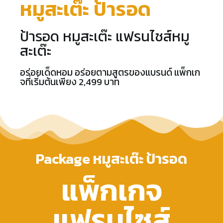
หมูสะเต๊ะ ป้ารอด
ป้ารอด หมูสะเต๊ะ แฟรนไชส์หมู
สะเต๊ะ
อร่อยเด็ดหอม อร่อยตามสูตรของแบรนด์ แพ็กเก
จที่เริ่มต้นเพียง 2,499 บาท
Package หมูสะเต๊ะ ป้ารอด
แพ็กเกจ
แฟรนไซส์