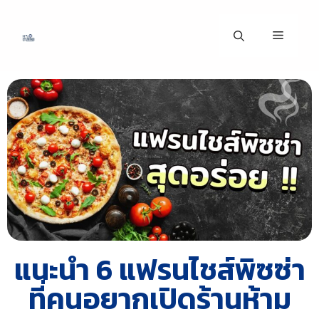
แนะนำ 6 แฟรนไชส์พิซซ่า
ที่คนอยากเปิดร้านห้าม