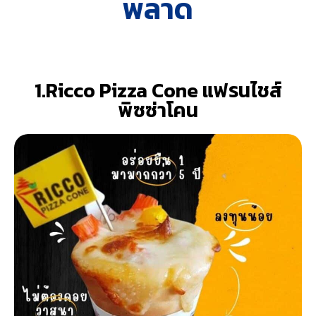
พลาด
1.Ricco Pizza Cone แฟรนไชส์
พิซซ่าโคน