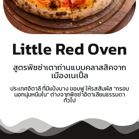
Little Red Oven
สูตรพิซซ่าเตาถ่านแบบคลาสสิคจาก
เมืองเนเปิ้ล
ประเทศอิตาลี ที่มีแป้งบาง ขอบฟู ให้รสสัมผัส ”กรอบ
นอกนุ่มหนึบใน” ต่างจากพิซซ่าอิตาเลียนธรรมดา
ทั่วไป