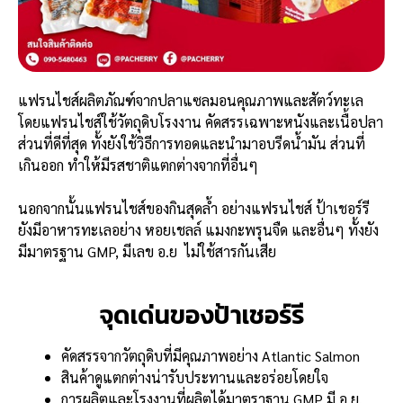
แฟรนไชส์ผลิตภัณฑ์จากปลาแซลมอนคุณภาพและสัตว์ทะเล
โดยแฟรนไชส์ใช้วัตถุดิบโรงงาน คัดสรรเฉพาะหนังและเนื้อปลา
ส่วนที่ดีที่สุด ทั้งยังใช้วิธีการทอดและนำมาอบรีดน้ำมัน ส่วนที่
เกินออก ทำให้มีรสชาติแตกต่างจากที่อื่นๆ
นอกจากนั้นแฟรนไชส์ของกินสุดล้ำ อย่างแฟรนไชส์ ป้าเชอร์รี
ยังมีอาหารทะเลอย่าง หอยเชลล์ แมงกะพรุนจืด และอื่นๆ ทั้งยัง
มีมาตรฐาน GMP, มีเลข อ.ย ไม่ใช้สารกันเสีย
จุดเด่นของป้าเชอร์รี
คัดสรรจากวัตถุดิบที่มีคุณภาพอย่าง Atlantic Salmon
สินค้าดูแตกต่างน่ารับประทานและอร่อยโดยใจ
การผลิตและโรงงานที่ผลิตได้มาตราฐาน GMP มี อ.ย.