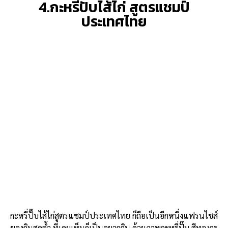
4.กะหรี่ปั๊บไส้ไก่ สูตรแชมป์
ประเทศไทย
กะหรี่ปั๊บไส้ไก่สูตรแชมป์ประเทศไทย ก็ถือเป็นอีกหนึ่งแฟรนไชส์
ของกินสุดล้ำ ที่เคยเห็นก็เป็นอยากกิน ด้วยภาพกะหรี่ปั๊บ สีทองกร