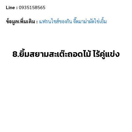
Line :
0935158565
ข้อมูลเพิ่มเติม :
แฟรนไชส์ของกิน จี๊ดมาม่าผัดไข่เยิ้ม
8.ยิ้มสยามสะเต๊ะถอดไม้ ไร้คู่แข่ง