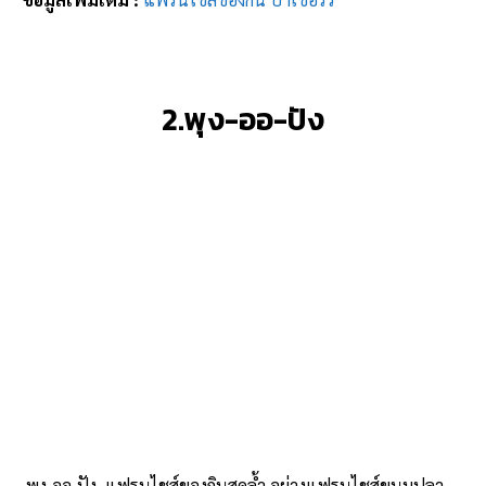
2.พุง-ออ-ปัง
พุง-ออ-ปัง
แฟรนไชส์ของกินสุดล้ำ อย่างแฟรนไชส์ขนมปลา