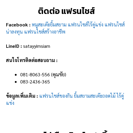
ติดต่อ แฟรนไชส์
Facebook :
หมูสะเต๊ะยิ้มสยาม แฟรนไชส์ไร้คู่แข่ง แฟรนไชส์
น่าลงทุน แฟรนไชส์สร้างอาชีพ
LineID :
satayyimsiam
สนใจโทรติดต่อสอบถาม :
081-8063-556 (คุณชัย)
083-2436-365
ข้อมูลเพิ่มเติม :
แฟรนไชส์ของกิน ยิ้มสยามสะเต๊ะถอดไม้ ไร้คู่
แข่ง