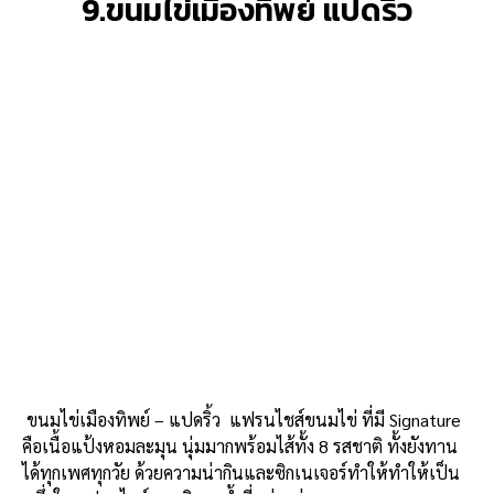
9.ขนมไข่เมืองทิพย์ แปดริ้ว
ขนมไข่เมืองทิพย์ – แปดริ้ว แฟรนไชส์ขนมไข่ ที่มี
Signature
คือเนื้อแป้งหอมละมุน นุ่มมากพร้อมไส้ทั้ง 8 รสชาติ ทั้งยังทาน
ได้ทุกเพศทุกวัย ด้วยความน่ากินและซิกเนเจอร์ทำให้ทำให้เป็น