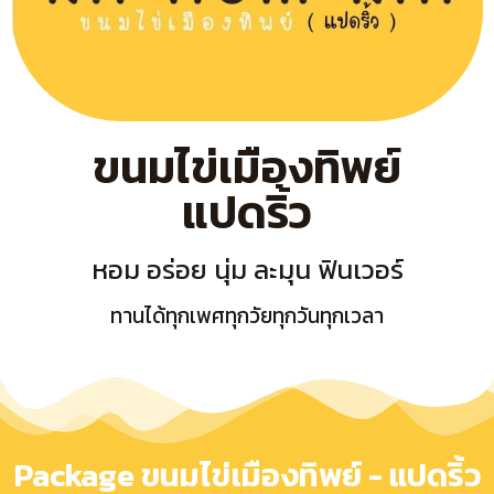
ขนมไข่เมืองทิพย์
แปดริ้ว
หอม อร่อย นุ่ม ละมุน ฟินเวอร์
ทานได้ทุกเพศทุกวัยทุกวันทุกเวลา
Package ขนมไข่เมืองทิพย์ - แปดริ้ว