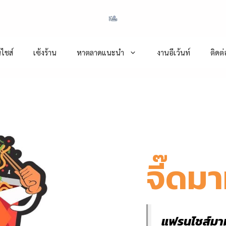
ไชส์
เซ้งร้าน
หาตลาดแนะนำ
งานอีเว้นท์
ติดต
จี๊ดมา
แฟรนไชส์มาม่