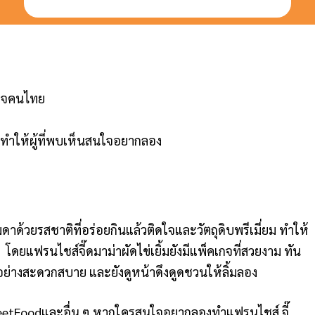
ูกใจคนไทย
 ทำให้ผู้ที่พบเห็นสนใจอยากลอง
รมดาด้วยรสชาติที่อร่อยกินแล้วติดใจและวัตถุดิบพรีเมี่ยม ทำให้
ดยแฟรนไชส์จี๊ดมาม่าผัดไข่เยิ้มยังมีแพ็คเกจที่สวยงาม ทัน
ย่างสะดวกสบาย และยังดูหน้าดึงดูดชวนให้ลิ้มลอง
etFoodและอื่น ๆ
หากใครสนใจอยากลองทำแฟรนไชส์ จี๊