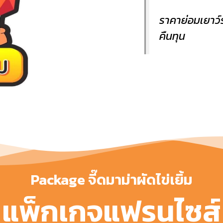
ราคาย่อมเยาว์ร
คืนทุน
Package จี๊ดมาม่าผัดไข่เยิ้ม
แพ็กเกจแฟรนไซส์