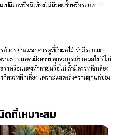
่วนเปลือกหรือผิวต้องไม่มีรอยช้ำหรือรอยเจาะ
รบ้าง อย่างแรก ควรดูที่ผิวผลไม้ ว่ามีรอยแตก
อ เพราะอาจแสดงถึงความสุกสมบูรณ์ของผลไม้ที่ไม่
ื้อราหรือแมลงทำลายหรือไม่ ถ้ามีควรหลีกเลี่ยง
ี่ยวก็ควรหลีกเลี่ยง เพราะแสดงถึงความสุกแก่ของ
นิดที่เหมาะสม