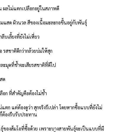
 ผลไม่แตกเปลือกอยู่ในสภาพดี
มแสด ผิวนวล สีของเนื้อมะละกอขึ้นอยู่กับพันธุ์
บเลี้ยงที่ยังไม่เหี่ยว
 รสชาติดีกว่ากล้วยบ่มให้สุก
ะมุดที่ช้ำจะเสียรสชาติที่ดีไป
ดสด
อก ที่สำคัญคือต้องไม่ช้ำ
ม่แตก แต่ต้องดูว่า สุกจริงรึเปล่า โดยหากซื้อแบบที่ยังไม่
นมาก็ต้องรีบรับประทาน
ของส้มโอที่ซื้อด้วย เพราะบางสายพันธ์ุจะเป็นแบบที่มี