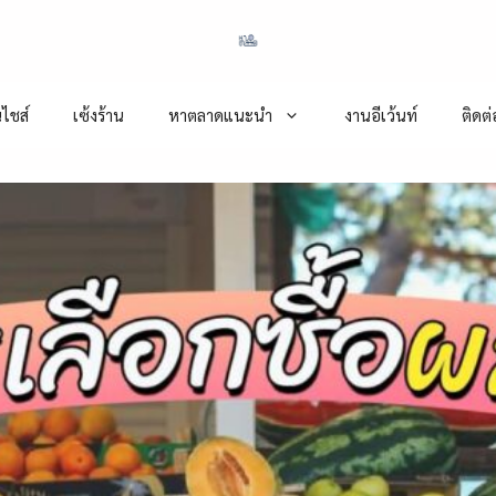
ไชส์
เซ้งร้าน
หาตลาดแนะนำ
งานอีเว้นท์
ติดต