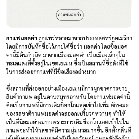
กาแฟมอคค่า
ถูกแพร่หลายมาจากประเทศสหรัฐอเมริกา
โดยมีการบันทึกชื่อไว้ภายใต้ชื่อว่า มอคค่า
โดยชื่อมอค
ค่านี้มีต้นกำเนิด มาจากเมืองมอคค่า เป็นเมืองเล็กๆใน
ทะเลแดงที่ตั้งอยู่ในเขตเยเมน ซึ่งเป็นสถานที่ชื่อดังที่ใช้
ในการส่งออกกาแฟที่มีชื่อเสียงอย่างมาก
ซึ่งสถานที่ส่งออกอย่างเมืองเยเมนมีการผูกขาดการขาย
สินค้ากาแฟ อยู่ในคาบสมุทรอาหรับ โดยกาแฟมอคค่านี้
คือเป็นกาแฟที่มีการเติมช็อกโกแลตเข้าไปเพิ่ม ลักษณะ
ของรสชาติกาแฟมอคค่าจะออกเปรี้ยวๆหวานๆ ทำให้
เป็นที่นิยมอย่างมากเพราะการเติมช็อกโกแลตเข้าไปใน
กาแฟจะทำให้รสชาติมีความนุ่มนวลมากขึ้น อีกทั้งกลิ่นที่
เข้มข้นของกาแฟมอคค่ายังมีเอกลักษณ์เฉพาะตัวอีกด้วย