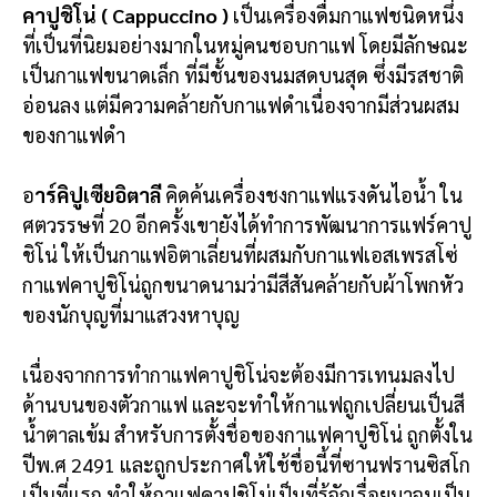
คาปูชิโน่ ( Cappuccino )
เป็นเครื่องดื่มกาแฟชนิดหนึ่ง
ที่เป็นที่นิยมอย่างมากในหมู่คนชอบกาแฟ โดยมีลักษณะ
เป็นกาแฟขนาดเล็ก ที่มีชั้นของนมสดบนสุด ซึ่งมีรสชาติ
อ่อนลง แต่มีความคล้ายกับกาแฟดำเนื่องจากมีส่วนผสม
ของกาแฟดำ
อ
าร์คิปูเซียอิตาลี
คิดค้นเครื่องชงกาแฟแรงดันไอน้ำ ใน
ศตวรรษที่ 20 อีกครั้งเขายังได้ทำการพัฒนาการแฟร์คาปู
ชิโน่ ให้เป็นกาแฟอิตาเลี่ยนที่ผสมกับกาแฟเอสเพรสโซ่
กาแฟคาปูชิโน่ถูกขนาดนามว่ามีสีสันคล้ายกับผ้าโพกหัว
ของนักบุญที่มาแสวงหาบุญ
เนื่องจากการทำกาแฟคาปูชิโน่จะต้องมีการเทนมลงไป
ด้านบนของตัวกาแฟ และจะทำให้กาแฟถูกเปลี่ยนเป็นสี
น้ำตาลเข้ม สำหรับการตั้งชื่อของกาแฟคาปูชิโน่ ถูกตั้งใน
ปีพ.ศ 2491 และถูกประกาศให้ใช้ชื่อนี้ที่ซานฟรานซิสโก
เป็นที่แรก ทำให้กาแฟคาปูชิโน่เป็นที่รู้จักเรื่อยมาจนเป็น