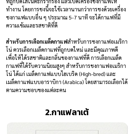
ที่ถูกบดใส่ในตะกร้ากรอง แล้วเปิดเครื่องชงกาแฟให้
ทำงาน โดยการชงนี้จะใช้เวลานานกว่าการชงด้วยเครื่อง
ชงกาแฟแบบอื่น ๆ ประมาณ 5-7 นาที จะได้กาแฟที่มี
ความเข้มและรสชาติที่ดี
สำหรับการเลือกเมล็ดกาแฟ
สำหรับการชงกาแฟอเมริกา
โน่ ควรเลือกเมล็ดกาแฟที่ถูกบดใหม่ และมีคุณภาพดี
เพื่อให้ได้รสชาติและกลิ่นของกาแฟที่ดี การเลือกเมล็ด
กาแฟที่ได้รับความนิยมสูงๆ สำหรับการชงกาแฟอเมริกา
โน่ ได้แก่ เมล็ดกาแฟแบบไฮเบริด (High-bred) และ
เมล็ดกาแฟแบบอาราบิกา (Arabica) โดยสามารถเลือกได้
ตามความชอบของแต่ละคน
2.กาแฟลาเต้