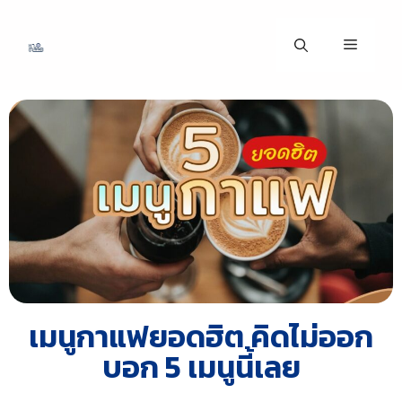
เมนูกาแฟยอดฮิต คิดไม่ออก
บอก 5 เมนูนี้เลย