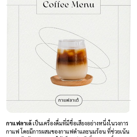
กาแฟลาเต้
เป็นเครื่องดื่มที่มีชื่อเสียงอย่างหนึ่งในวงการ
กาแฟ โดยมีการผสมของกาแฟดำและนมร้อน ที่ช่วยเน้น