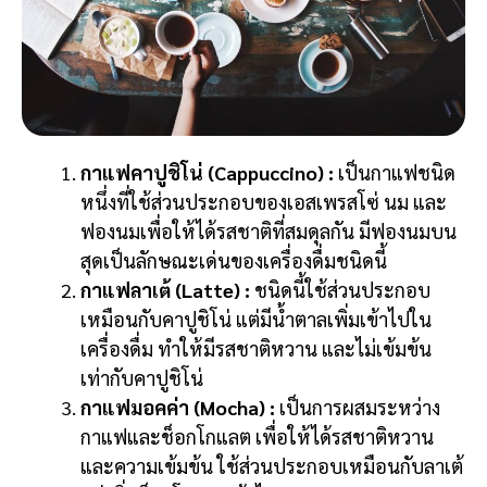
กาแฟคาปูชิโน่ (Cappuccino) :
เป็นกาแฟชนิด
หนึ่งที่ใช้ส่วนประกอบของเอสเพรสโซ่ นม และ
ฟองนมเพื่อให้ได้รสชาติที่สมดุลกัน มีฟองนมบน
สุดเป็นลักษณะเด่นของเครื่องดื่มชนิดนี้
กาแฟลาเต้ (Latte) :
ชนิดนี้ใช้ส่วนประกอบ
เหมือนกับคาปูชิโน่ แต่มีน้ำตาลเพิ่มเข้าไปใน
เครื่องดื่ม ทำให้มีรสชาติหวาน และไม่เข้มข้น
เท่ากับคาปูชิโน่
กาแฟมอคค่า (Mocha)
:
เป็นการผสมระหว่าง
กาแฟและช็อกโกแลต เพื่อให้ได้รสชาติหวาน
และความเข้มข้น ใช้ส่วนประกอบเหมือนกับลาเต้