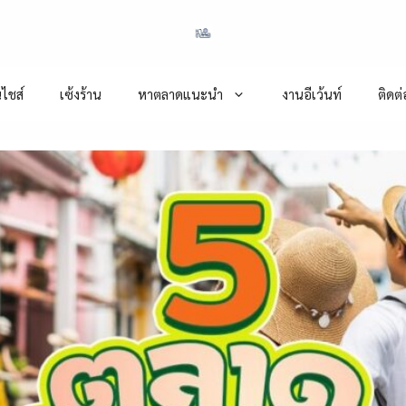
ไชส์
เซ้งร้าน
หาตลาดแนะนำ
งานอีเว้นท์
ติดต