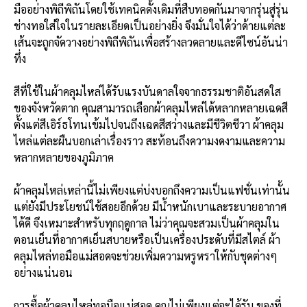
มืออย่างพิถีพิถันโดยใช้เทคนิคดั้งเดิมที่สืบทอดกันมาจากรุ่นสู่รุ่น
ช่างทอใส่ใจในรายละเอียดเป็นอย่างยิ่ง จึงมั่นใจได้ว่าด้ายแต่ละ
เส้นจะถูกจัดวางอย่างพิถีพิถันเพื่อสร้างลวดลายและดีไซน์อันน่า
ทึ่ง
สีที่ใช้ในผ้าคลุมไหล่ได้รับแรงบันดาลใจจากธรรมชาติอันสดใส
ของจังหวัดตาก คุณสามารถเลือกผ้าคลุมไหล่ได้หลากหลายเฉดสี
ตั้งแต่สีเอิร์ธโทนเข้มไปจนถึงเฉดสีสว่างและมีชีวิตชีวา ผ้าคลุม
ไหล่แต่ละผืนบอกเล่าเรื่องราว สะท้อนถึงความงดงามและความ
หลากหลายของภูมิภาค
ผ้าคลุมไหล่เหล่านี้ไม่เพียงแต่บ่งบอกถึงความเป็นแฟชั่นเท่านั้น
แต่ยังมีประโยชน์ใช้สอยอีกด้วย มีน้ำหนักเบาและระบายอากาศ
ได้ดี จึงเหมาะสำหรับทุกฤดูกาล ไม่ว่าคุณจะสวมเป็นผ้าคลุมใน
ตอนเย็นที่อากาศเย็นสบายหรือเป็นเครื่องประดับที่มีสไตล์ ผ้า
คลุมไหล่ทอมือแม่สอดจะช่วยเพิ่มความหรูหราให้กับชุดต่างๆ
อย่างแน่นอน
การซื้อผ้าคลุมไหล่ทอมือแม่สอด คุณไม่เพียงแต่จะได้รับ ของที่