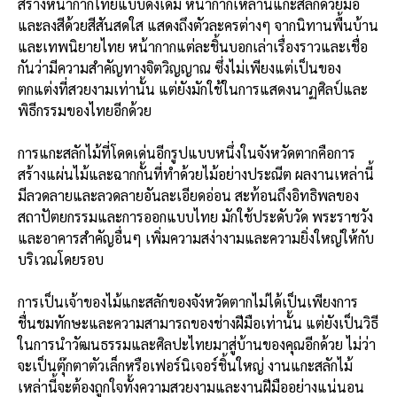
สร้างหน้ากากไทยแบบดั้งเดิม หน้ากากเหล่านี้แกะสลักด้วยมือ
และลงสีด้วยสีสันสดใส แสดงถึงตัวละครต่างๆ จากนิทานพื้นบ้าน
และเทพนิยายไทย หน้ากากแต่ละชิ้นบอกเล่าเรื่องราวและเชื่อ
กันว่ามีความสำคัญทางจิตวิญญาณ ซึ่งไม่เพียงแต่เป็นของ
ตกแต่งที่สวยงามเท่านั้น แต่ยังมักใช้ในการแสดงนาฏศิลป์และ
พิธีกรรมของไทยอีกด้วย
การแกะสลักไม้ที่โดดเด่นอีกรูปแบบหนึ่งในจังหวัดตากคือการ
สร้างแผ่นไม้และฉากกั้นที่ทำด้วยไม้อย่างประณีต ผลงานเหล่านี้
มีลวดลายและลวดลายอันละเอียดอ่อน สะท้อนถึงอิทธิพลของ
สถาปัตยกรรมและการออกแบบไทย มักใช้ประดับวัด พระราชวัง
และอาคารสำคัญอื่นๆ เพิ่มความสง่างามและความยิ่งใหญ่ให้กับ
บริเวณโดยรอบ
การเป็นเจ้าของไม้แกะสลักของจังหวัดตากไม่ได้เป็นเพียงการ
ชื่นชมทักษะและความสามารถของช่างฝีมือเท่านั้น แต่ยังเป็นวิธี
ในการนำวัฒนธรรมและศิลปะไทยมาสู่บ้านของคุณอีกด้วย ไม่ว่า
จะเป็นตุ๊กตาตัวเล็กหรือเฟอร์นิเจอร์ชิ้นใหญ่ งานแกะสลักไม้
เหล่านี้จะต้องถูกใจทั้งความสวยงามและงานฝีมืออย่างแน่นอน