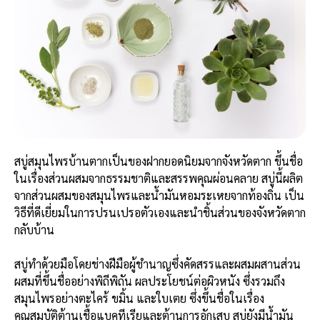
สบู่สมุนไพรบ้านตากเป็นของฝากยอดนิยมจากจังหวัดตาก ขึ้นชื่อ
ในเรื่องส่วนผสมจากธรรมชาติและสรรพคุณผ่อนคลาย สบู่นี้ผลิต
จากส่วนผสมของสมุนไพรและน้ำมันหอมระเหยจากท้องถิ่น เป็น
วิธีที่ดีเยี่ยมในการปรนเปรอตัวเองและนำชิ้นส่วนของจังหวัดตาก
กลับบ้าน
สบู่ทำด้วยมือโดยช่างฝีมือผู้ชำนาญซึ่งคัดสรรและผสมผสานส่วน
ผสมที่ขึ้นชื่ออย่างพิถีพิถัน ผลประโยชน์ต่อผิวหนัง ซึ่งรวมถึง
สมุนไพรอย่างตะไคร้ ขมิ้น และใบเตย ซึ่งขึ้นชื่อในเรื่อง
คุณสมบัติต้านเชื้อแบคทีเรียและต้านการอักเสบ สบู่ยังมีน้ำมัน