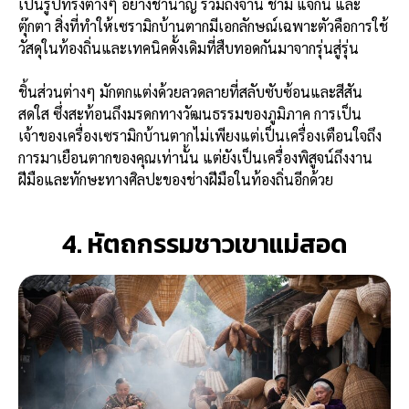
เป็นรูปทรงต่างๆ อย่างชำนาญ รวมถึงจาน ชาม แจกัน และ
ตุ๊กตา สิ่งที่ทำให้เซรามิกบ้านตากมีเอกลักษณ์เฉพาะตัวคือการใช้
วัสดุในท้องถิ่นและเทคนิคดั้งเดิมที่สืบทอดกันมาจากรุ่นสู่รุ่น
ชิ้นส่วนต่างๆ มักตกแต่งด้วยลวดลายที่สลับซับซ้อนและสีสัน
สดใส ซึ่งสะท้อนถึงมรดกทางวัฒนธรรมของภูมิภาค การเป็น
เจ้าของเครื่องเซรามิกบ้านตากไม่เพียงแต่เป็นเครื่องเตือนใจถึง
การมาเยือนตากของคุณเท่านั้น แต่ยังเป็นเครื่องพิสูจน์ถึงงาน
ฝีมือและทักษะทางศิลปะของช่างฝีมือในท้องถิ่นอีกด้วย
4. หัตถกรรมชาวเขาแม่สอด