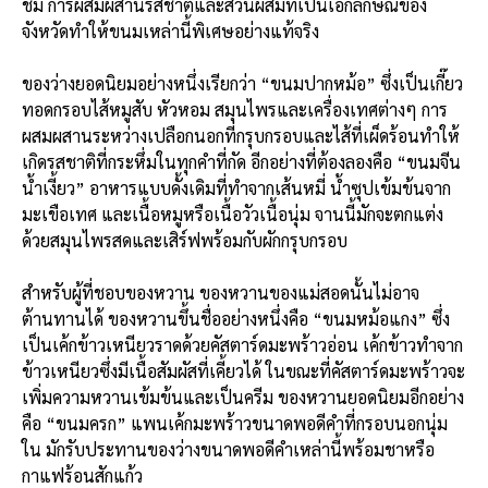
ชิม การผสมผสานรสชาติและส่วนผสมที่เป็นเอกลักษณ์ของ
จังหวัดทำให้ขนมเหล่านี้พิเศษอย่างแท้จริง
ของว่างยอดนิยมอย่างหนึ่งเรียกว่า “ขนมปากหม้อ” ซึ่งเป็นเกี๊ยว
ทอดกรอบไส้หมูสับ หัวหอม สมุนไพรและเครื่องเทศต่างๆ การ
ผสมผสานระหว่างเปลือกนอกที่กรุบกรอบและไส้ที่เผ็ดร้อนทำให้
เกิดรสชาติที่กระหึ่มในทุกคำที่กัด อีกอย่างที่ต้องลองคือ “ขนมจีน
น้ำเงี้ยว” อาหารแบบดั้งเดิมที่ทำจากเส้นหมี่ น้ำซุปเข้มข้นจาก
มะเขือเทศ และเนื้อหมูหรือเนื้อวัวเนื้อนุ่ม จานนี้มักจะตกแต่ง
ด้วยสมุนไพรสดและเสิร์ฟพร้อมกับผักกรุบกรอบ
สำหรับผู้ที่ชอบของหวาน ของหวานของแม่สอดนั้นไม่อาจ
ต้านทานได้ ของหวานขึ้นชื่ออย่างหนึ่งคือ “ขนมหม้อแกง” ซึ่ง
เป็นเค้กข้าวเหนียวราดด้วยคัสตาร์ดมะพร้าวอ่อน เค้กข้าวทำจาก
ข้าวเหนียวซึ่งมีเนื้อสัมผัสที่เคี้ยวได้ ในขณะที่คัสตาร์ดมะพร้าวจะ
เพิ่มความหวานเข้มข้นและเป็นครีม ของหวานยอดนิยมอีกอย่าง
คือ “ขนมครก” แพนเค้กมะพร้าวขนาดพอดีคำที่กรอบนอกนุ่ม
ใน มักรับประทานของว่างขนาดพอดีคำเหล่านี้พร้อมชาหรือ
กาแฟร้อนสักแก้ว