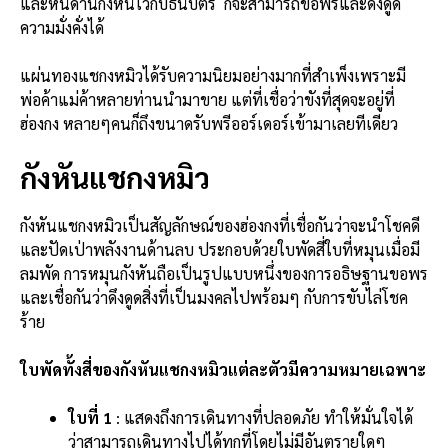
และหันด้านกังหันไว้กับธนบัตร ก็จะสามารถขอพรและดึงดูด
ความมั่งคั่งได้
แผ่นทองแชกงหมิวได้รับความนิยมอย่างมากที่สำเพ็งเพราะมี
พ่อค้าแม่ค้าหลายท่านนำมาขาย แต่ที่เชื่อว่าขังที่สุดจะอยู่ที่
ฮ่องกง หลายๆคนก็ถึงขนาดรับพรีออร์เดอร์เข้ามาเลยทีเดียว
กังหันแชกงหมิว
กังหันแชกงหมิว
เป็นสัญลักษณ์ของฮ่องกงที่เชื่อกันว่าจะนำโชคดี
และปัดเป่าพลังงานด้านลบ ประกอบด้วยใบพัดสี่ใบที่หมุนเมื่อมี
ลมพัด การหมุนกังหันถือเป็นรูปแบบหนึ่งของการอธิษฐานขอพร
และเชื่อกันว่าดึงดูดสิ่งที่เป็นมงคลไปพร้อมๆ กับการขับไล่โชค
ร้าย
ใบพัดทั้งสี่ของกังหันแชกงหมิวแต่ละตัวมีความหมายเฉพาะ
ใบที่ 1
: แสดงถึงการเดินทางที่ปลอดภัย ทำให้มั่นใจได้
ว่าสามารถเดินทางไปได้ทุกที่โดยไม่มีอันตรายใดๆ