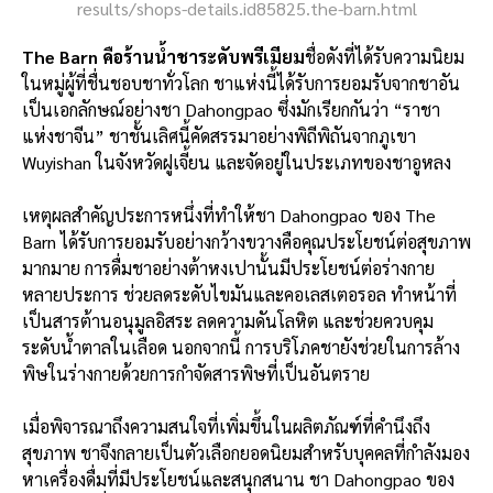
results/shops-details.id85825.the-barn.html
The Barn คือร้านน้ำชาระดับพรีเมียม
ชื่อดังที่ได้รับความนิยม
ในหมู่ผู้ที่ชื่นชอบชาทั่วโลก ชาแห่งนี้ได้รับการยอมรับจากชาอัน
เป็นเอกลักษณ์อย่างชา Dahongpao ซึ่งมักเรียกกันว่า “ราชา
แห่งชาจีน” ชาชั้นเลิศนี้คัดสรรมาอย่างพิถีพิถันจากภูเขา
Wuyishan ในจังหวัดฝูเจี้ยน และจัดอยู่ในประเภทของชาอูหลง
เหตุผลสำคัญประการหนึ่งที่ทำให้ชา Dahongpao ของ The
Barn ได้รับการยอมรับอย่างกว้างขวางคือคุณประโยชน์ต่อสุขภาพ
มากมาย การดื่มชาอย่างต้าหงเปานั้นมีประโยชน์ต่อร่างกาย
หลายประการ ช่วยลดระดับไขมันและคอเลสเตอรอล ทำหน้าที่
เป็นสารต้านอนุมูลอิสระ ลดความดันโลหิต และช่วยควบคุม
ระดับน้ำตาลในเลือด นอกจากนี้ การบริโภคชายังช่วยในการล้าง
พิษในร่างกายด้วยการกำจัดสารพิษที่เป็นอันตราย
เมื่อพิจารณาถึงความสนใจที่เพิ่มขึ้นในผลิตภัณฑ์ที่คำนึงถึง
สุขภาพ ชาจึงกลายเป็นตัวเลือกยอดนิยมสำหรับบุคคลที่กำลังมอง
หาเครื่องดื่มที่มีประโยชน์และสนุกสนาน ชา Dahongpao ของ