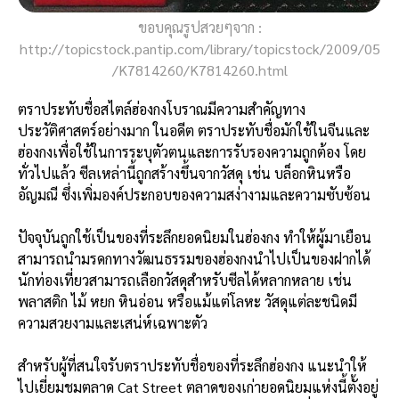
ขอบคุณรูปสวยๆจาก :
http://topicstock.pantip.com/library/topicstock/2009/05
/K7814260/K7814260.html
ตราประทับชื่อสไตล์ฮ่องกงโบราณมีความสำคัญทาง
ประวัติศาสตร์อย่างมาก ในอดีต ตราประทับชื่อมักใช้ในจีนและ
ฮ่องกงเพื่อใช้ในการระบุตัวตนและการรับรองความถูกต้อง โดย
ทั่วไปแล้ว ซีลเหล่านี้ถูกสร้างขึ้นจากวัสดุ เช่น บล็อกหินหรือ
อัญมณี ซึ่งเพิ่มองค์ประกอบของความสง่างามและความซับซ้อน
ปัจจุบันถูกใช้เป็นของที่ระลึกยอดนิยมในฮ่องกง ทำให้ผู้มาเยือน
สามารถนำมรดกทางวัฒนธรรมของฮ่องกงนำไปเป็นของฝากได้
นักท่องเที่ยวสามารถเลือกวัสดุสำหรับซีลได้หลากหลาย เช่น
พลาสติก ไม้ หยก หินอ่อน หรือแม้แต่โลหะ วัสดุแต่ละชนิดมี
ความสวยงามและเสน่ห์เฉพาะตัว
สำหรับผู้ที่สนใจรับตราประทับชื่อของที่ระลึกฮ่องกง แนะนำให้
ไปเยี่ยมชมตลาด Cat Street ตลาดของเก่ายอดนิยมแห่งนี้ตั้งอยู่