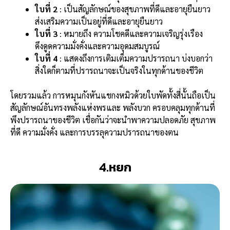
ใบที่ 2
: เป็นสัญลักษณ์ของสุขภาพที่ดีและอายุยืนยาว
ส่งเสริมความเป็นอยู่ที่ดีและอายุยืนยาว
ใบที่ 3
: หมายถึง ความโชคดีและความเจริญรุ่งเรือง
ดึงดูดความมั่งคั่งและความอุดมสมบูรณ์
ใบที่ 4
: แสดงถึงการเติมเต็มความปรารถนา บ่งบอกว่า
สิ่งใดก็ตามที่ปรารถนาจะเป็นจริงในทุกด้านของชีวิต
โดยรวมแล้ว การหมุน
กังหันแชกงหมิว
ด้วยใบพัดทั้งสี่นั้นถือเป็น
สัญลักษณ์อันทรงพลังแห่งพรและ พลังบวก ครอบคลุมทุกด้านที่
พึงปรารถนาของชีวิต เชื่อกันว่าจะนำพาความปลอดภัย สุขภาพ
ที่ดี ความมั่งคั่ง และการบรรลุความปรารถนาของตน
4.หยก