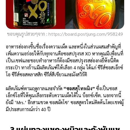
ขอบคุณรูปสวยๆจาก : https://board.postjung.com/958249
อาหารฮ่องกงขึ้นชื่อเรื่องความเผ็ด และหนึ่งในส่วนผสมสำคัญที่
เพิ่มความอร่อยให้กับทุกจานคือซอสปรุงรส XO หากคุณมีเพื่อนที่
เป็นเชฟและชอบทำอาหารก็ต้องมีซอสปรุงรสฮ่องกงยี่ห้อนี้ติด
กระเป๋า ทางร้านมีผลิตภัณฑ์ให้เลือก 4 กลุ่ม ได้แก่ ซีรีส์ซอสเอ็กซ์
โอ ซีรีส์ซอสคลาสสิก ซีรีส์สีเขียวและมังสวิรัติ
ผลิตภัณฑ์ตามฤดูกาลและจำกัด
“ซอสสุไทหมิง”
ซึ่งเป็นซอส
เอ็กซ์โอที่ให้คุณเลือกระดับความเผ็ดได้ใน บ็อกซ์เซ็ต. นอกจากนี้
ยังมี ‘Mrs.’ อีกสามขวด ซอสผัดโซ’ ซอสสูตรใหม่คิดค้นโดยเชฟผู้
มีประสบการณ์กว่า 40 ปี
3.แผ่นทองแชกงหมิวและกังหันแช