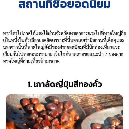
สถานที่ซื้อยอดนิยม
หากใครไปภาคใต้และได้ผ่านจังหวัดสงขลาการแวะไปที่หาดใหญ่ถือ
เป็นหนึ่งในตัวเลือกยอดฮิตเพราะที่นี่บอกเลยว่ามีสถานที่เด็ดๆและ
นอกจากนั้นที่หาดใหญ่ยังมีของฝากยอดนิยมที่มีนักท่องเที่ยวแวะ
เวียนกันไปทดสอบมากมาย เว็บไซต์หาตลาดขอแนะนำ 7 ของฝาก
หาดใหญ่ที่สายเที่ยวห้ามพลาด
1. เกาลัดญี่ปุ่นสีทองคั่ว