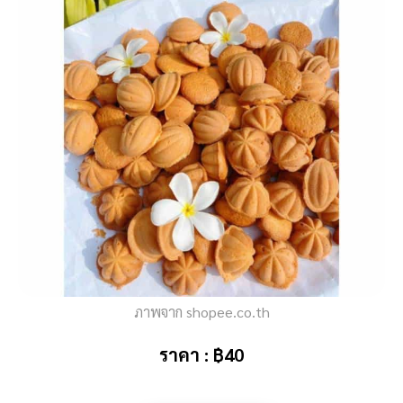
ภาพจาก shopee.co.th
ราคา : ฿40