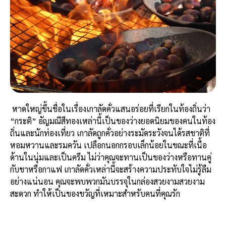
หาดใหญ่ขึ้นชื่อในเรื่องเกาลัดคั่วแสนอร่อยที่เรียกในท้องถิ่นว่า
“กระติ” อัญมณีสีทองเหล่านี้เป็นของว่างยอดนิยมของคนในท้อง
ถิ่นและนักท่องเที่ยว เกาลัดถูกคั่วอย่างระมัดระวังจนได้รสชาติที่
หอมหวานและรมควัน เปลือกนอกกรอบเล็กน้อยในขณะที่เนื้อ
ด้านในนุ่มและเป็นครีม ไม่ว่าคุณจะทานเป็นของว่างหรือทานคู่
กับชาหรือกาแฟ เกาลัดคั่วเหล่านี้จะสร้างความประทับใจไม่รู้ลืม
อย่างแน่นอน คุณจะพบพวกมันบรรจุในกล่องสวยงามสวยงาม
สะดวก ทำให้เป็นของขวัญที่เหมาะสำหรับคนที่คุณรัก