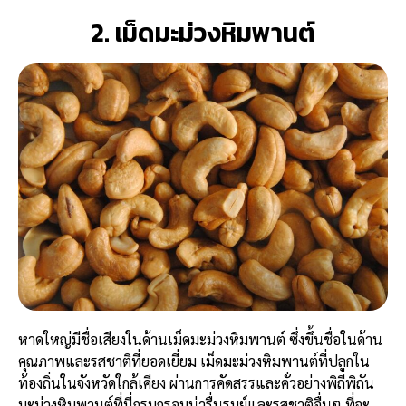
2. เม็ดมะม่วงหิมพานต์
หาดใหญ่มีชื่อเสียงในด้านเม็ดมะม่วงหิมพานต์ ซึ่งขึ้นชื่อในด้าน
คุณภาพและรสชาติที่ยอดเยี่ยม เม็ดมะม่วงหิมพานต์ที่ปลูกใน
ท้องถิ่นในจังหวัดใกล้เคียง ผ่านการคัดสรรและคั่วอย่างพิถีพิถัน
มะม่วงหิมพานต์ที่นี่กรุบกรอบน่ารื่นรมย์และรสชาติอื่นๆ ที่จะ