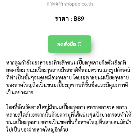
ภาพจาก shopee.co.th
ราคา : ฿89
กดสั่งซื้อ 🛒
หากคุณกำลังมองหาของที่ระลึกขนมเปี๊ยะกุหลาบคือตัวเลือกที่
ยอดเยี่ยม ขนมเปี๊ยะกุหลาบมีรสชาติที่หอมหวานและรูปลักษณ์
ที่ทำเป็นชั้นๆจนดูเหมือนกุหลาบ โดยเฉพาะขนมเปี๊ยะกุหลาบ
ของหาดใหญ่ถือเป็นขนมเปี๊ยะกุหลาบที่ขึ้นชื่อและมีคุณภาพดี
เป็นอย่างมาก
โดยที่จังหวัดหาดใหญ่มีขนมเปี๊ยะกุหลาบหลากหลายรส หลาก
หลายสไตล์นอกจากนั้นด้วยความที่ไส้แน่นๆแป้งบางกรอบทำให้
ขนมเปี๊ยะกุหลาบกลายเป็นของขึ้นชื่อหาดใหญ่ที่หลายคนมักนำ
ไปเป็นของฝากหาดใหญ่อีกด้วย