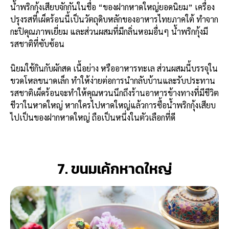
น้ำพริกกุ้งเสียบจักกันในชื่อ “ของฝากหาดใหญ่ยอดนิยม” เครื่อง
ปรุงรสที่เผ็ดร้อนนี้เป็นวัตถุดิบหลักของอาหารไทยภาคใต้ ทำจาก
กะปิคุณภาพเยี่ยม และส่วนผสมที่มีกลิ่นหอมอื่นๆ น้ำพริกกุ้งมี
รสชาติที่ซับซ้อน
นิยมใช้กินกับผักสด เนื้อย่าง หรืออาหารทะเล ส่วนผสมนี้บรรจุใน
ขวดโหลขนาดเล็ก ทำให้ง่ายต่อการนำกลับบ้านและรับประทาน
รสชาติเผ็ดร้อนจะทำให้คุณหวนนึกถึงร้านอาหารข้างทางที่มีชีวิต
ชีวาในหาดใหญ่ หากใครไปหาดใหญ่แล้วการซื้อน้ำพริกกุ้งเสียบ
ไปเป็นของฝากหาดใหญ่ ถือเป็นหนึ่งในตัวเลือกที่ดี
7. ขนมเค้กหาดใหญ่