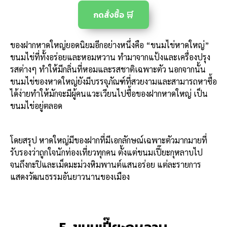
กดสั่งซื้อ 🛒
ของฝากหาดใหญ่ยอดนิยมอีกอย่างหนึ่งคือ “ขนมไข่หาดใหญ่”
ขนมไข่ที่ทั้งอร่อยและหอมหวาน ทำมาจากแป้งและเครื่องปรุง
รสต่างๆ ทำให้มีกลิ่นที่หอมและรสชาติเฉพาะตัว นอกจากนั้น
ขนมไข่ของหาดใหญ่ยังมีบรรจุภัณฑ์ที่สวยงามและสามารถหาซื้อ
ได้ง่ายทำให้มักจะมีผู้คนแวะเวียนไปซื้อของฝากหาดใหญ่ เป็น
ขนมไข่อยู่ตลอด
โดยสรุป หาดใหญ่มีของฝากที่มีเอกลักษณ์เฉพาะตัวมากมายที่
รับรองว่าถูกใจนักท่องเที่ยวทุกคน ตั้งแต่ขนมเปี๊ยะกุหลาบไป
จนถึงกะปิและเม็ดมะม่วงหิมพานต์แสนอร่อย แต่ละรายการ
แสดงวัฒนธรรมอันยาวนานของเมือง