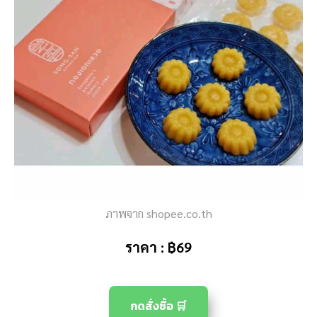
ภาพจาก shopee.co.th
ราคา : ฿69
กดสั่งซื้อ 🛒