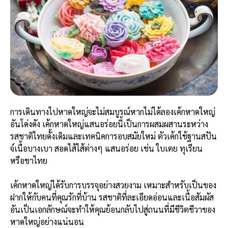
การเดินทางไปหาดใหญ่จะไม่สมบูรณ์หากไม่ได้ลองเค้กหาดใหญ่
อันโด่งดัง เค้กหาดใหญ่แสนอร่อยนี้เป็นการผสมผสานระหว่าง
รสชาติไทยดั้งเดิมและเทคนิคการอบสมัยใหม่ ตัวเค้กใช้ฐานสปัน
จ์เนื้อบางเบา สอดไส้ไส้ต่างๆ แสนอร่อย เช่น ใบเตย ทุเรียน
หรือชาไทย
เค้กหาดใหญ่ได้รับการบรรจุอย่างสวยงาม เหมาะสำหรับเป็นของ
ฝากให้กับคนที่คุณรักที่บ้าน รสชาติที่ละเอียดอ่อนและเนื้อสัมผัส
อันเป็นเอกลักษณ์จะทำให้คุณย้อนกลับไปสู่ถนนที่มีชีวิตชีวาของ
หาดใหญ่อย่างแน่นอน