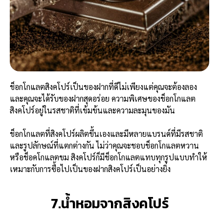
ช็อกโกแลตสิงคโปร์เป็นของฝากที่ดีไม่เพียงแต่คุณจะต้องลอง
และคุณจะได้รับของฝากสุดอร่อย ความพิเศษของช็อกโกแลต
สิงคโปร์อยู่ในรสชาติที่เข้มข้นและความละมุนของมัน
ช็อกโกแลตที่สิงคโปร์ผลิตขึ้นเองและมีหลายแบรนด์ที่มีรสชาติ
และรูปลักษณ์ที่แตกต่างกัน ไม่ว่าคุณจะชอบช็อกโกแลตหวาน
หรือช็อคโกแลตขม สิงคโปร์ก็มีช็อกโกแลตแทบทุกรูปแบบทำให้
เหมาะกับการซื้อไปเป็นของฝากสิงคโปร์เป็นอย่างยิ่ง
7.น้ำหอมจากสิงคโปร์