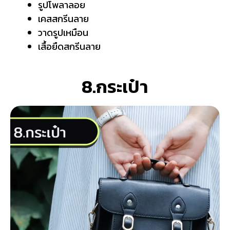
รูปโพลาลอย
เคสสกรีนลาย
วาดรูปเหมือน
เสื้อยืด
สกรีน
ลาย
8.กระเป๋า