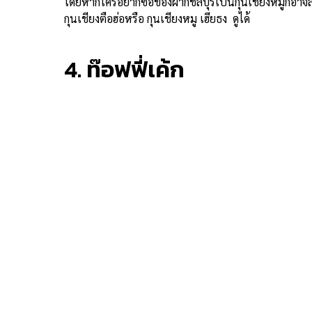
โดยหากใครอยากซื้อของฝากชลบุรีเป็นกุนเชียงหมูก็อาจลอ
กุนเชียงตือฮ่อหรือ กุนเชียงหมู เฮียธง ดูได้
4. ท๊อฟฟี่เค้ก