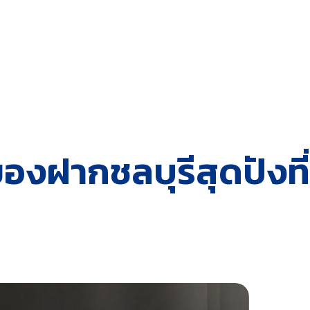
องฝากชลบุรีสุดปังท