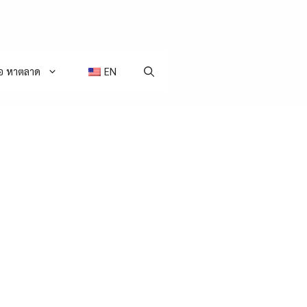
่อ หาตลาด
EN