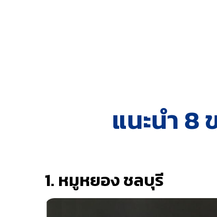
แนะนำ 8 ข
1. หมูหยอง ชลบุรี