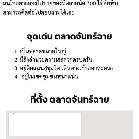
สนใจอยากลองไปขายของที่ตลาดนัด 700 ไร่ สัตหีบ
สามารถติดต่อไปสอบถามได้เลย
จุดเด่น ตลาดจันทร์ฉาย
เป็นตลาดขนาดใหญ่
มีสิ่งอำนวยความสะดวกครบครัน
อยู่ติดถนนสุขุมวิท เดินทางเข้าออกสะดวก
อยู่ในเขตชุมชนหนาแน่น
ที่ตั้ง ตลาดจันทร์ฉาย