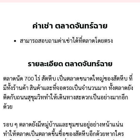
ค่าเช่า ตลาดจันทร์ฉาย
สามารถสอบถามค่าเช่าได้ที่ตลาดโดยตรง
รายละเอียด ตลาดจันทร์ฉาย
ตลาดนัด 700 ไร่ สัตหีบ เป็นตลาดขนาดใหญ่ของสัตหีบ ที่
มีทั้งร้านค้า สินค้าและที่จอดรถเป็นจำนวนมาก ทั้งตลาดยัง
ติดกับถนนสุขุมวิททำให้เดินทางสะดวกเป็นอย่างมากอีก
ด้วย
รอบ ๆ ตลาดยังมีหมู่บ้านและชุมชนอยู่อย่างหน้าแน่น
ทำให้ตลาดเป็นตลาดขึ้นชื่อของสัตหีบอีกด้วยหากใคร