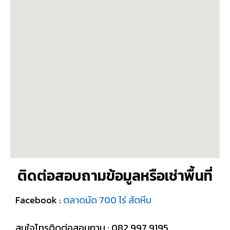
ติดต่อสอบถามข้อมูลหรือเช่าพื้นที่
Facebook :
ตลาดนัด 700 ไร่ สัตหีบ
สนใจโทรติดต่อสอบถาม :
082 997 9195