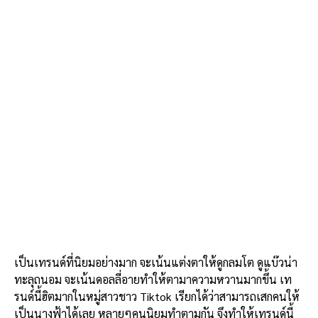
เป็นเทรนด์ที่นิยมอย่างมาก จะเน้นแต่งตาให้ดูกลมโต ดูแบ๊วน่า
ทะลุถนอม จะเน้นดอลลี่อายทำให้ตามาความหวานมากขึ้น เท
รนด์นี้ฮิตมากในหมู่สาวชาว Tiktok เรียกได้ว่าสามารถเสกคนให้
เป็นนางฟ้าได้เลย หลายๆคนนิยมทำตามกัน จึงทำให้เทรนด์นี้