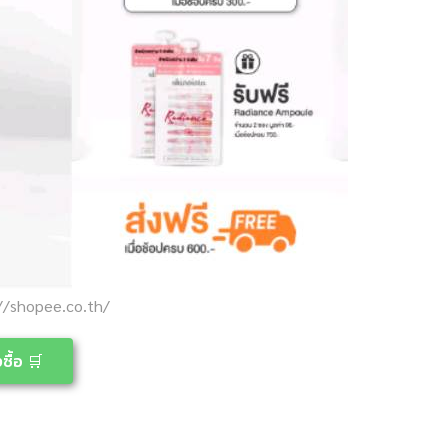
//shopee.co.th/
ซื้อ 🛒