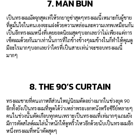
7. MAN BUN
เป็นทรงผมมัดจุกสุดเท่ให้รกยากูซ่าสุดๆทรงผมนี้เหมาะกับผู้ชาย
ที่ดูมั่นใจในตนเองจะแฝงด้วยความหล่อและความเทพเหมือนกัน
เป็นอีกทรงผมหนึ่งที่เคยยอดนิยมสุดๆบอกเลยว่าไม่เพียงแต่การ
เซ็ตผมด้วยกันมาเท่านั้นการที่ไถข้างข้างๆผมข้างในก็ทำให้คุณดู
มีอะไรมากๆบอกเลยว่าใครที่เป็นสายเท่น่าจะชอบทรงผมนี้
มากๆ
8. THE 90’S CURTAIN
ทรงผมชายที่คนเกาหลีส่วนใหญ่นิยมตัดอย่างมากในช่วงยุค 90
อีกทั้งยังเป็นทรงผมที่พูดได้ว่าเหล่าพระเอกหนังหรือซีรีย์หลายๆ
คนในช่วงนั้นตัดเกือบทุกคนเพราะเป็นทรงผมที่เท่มากๆแถมยัง
มีการตัดสไลด์ผมไล่น้ำหนักให้ดูพริ้วไหวอีกด้วยนับเป็นทรงผมอีก
หนึ่งทรงผมที่หน้าตัดสุดๆ