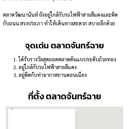
ตลาดวัฒนานันท์ ยังอยู่ใกล้กับรถไฟฟ้าสายสีแดงและติด
กับถนน สรงประภา ทำให้เดินทางสะดวก สบายอีกด้วย
จุดเด่น ตลาดจันทร์ฉาย
ได้รับรางวัลสุดยอดตลาดต้นแบบระดับถ้วยทอง
อยู่ใกล้กับรถไฟฟ้าสายสีแดง
อยู่ติดกับท่าอากาศยานดอนเมือง
ที่ตั้ง ตลาดจันทร์ฉาย