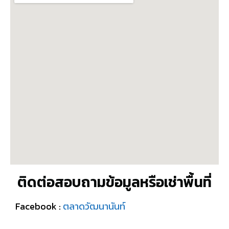
ติดต่อสอบถามข้อมูลหรือเช่าพื้นที่
Facebook :
ตลาดวัฒนานันท์