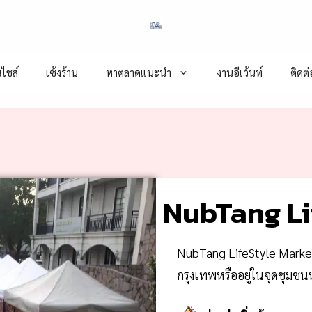
ไชส์
เซ้งร้าน
หาตลาดแนะนำ
งานอีเว้นท์
ติดต
NubTang Li
NubTang LifeStyle Market 
กรุงเทพหรืออยู่ในจุดชุม