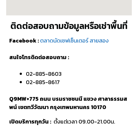
ติดต่อสอบถามข้อมูลหรือเช่าพื้นที่
Facebook :
ตลาดนัดเซฟเซ็นเตอร์ สายสอง
สนใจโทรติดต่อสอบถาม :
02-885-8603
02-885-8617
Q9MW+775 ถนน บรมราชชนนี แขวง ศาลาธรรมส
พน์ เขตทวีวัฒนา กรุงเทพมหานคร 10170
เปิดบริการทุกวัน :
ตั้งแต่เวลา 09.00-21.00น.