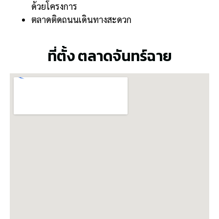
ด้วยโครงการ
ตลาดติดถนนเดินทางสะดวก
ที่ตั้ง ตลาดจันทร์ฉาย