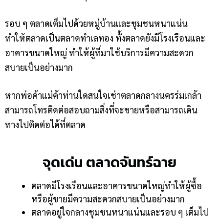
รอบ ๆ ตลาดเต็มไปด้วยหมู่บ้านและชุมชนหนาแน่น
ทำให้ตลาดเป็นตลาดทำเลทอง ทั้งตลาดยังมีโรงเรือนและ
อาคารขนาดใหญ่ ทำให้ผู้ที่มาใช้บริการมีความสะดวก
สบายเป็นอย่างมาก
หากพ่อค้าแม่ค้าท่านใดสนใจเช่าตลาดกลางนครร่มเกล้า
สามารถโทรติดต่อสอบถามสิ่งที่จะขายหรือสามารถเดิน
ทางไปติดต่อได้ที่ตลาด
จุดเด่น ตลาดจันทร์ฉาย
ตลาดมีโรงเรือนและอาคารขนาดใหญ่ทำให้ผู้ซื้อ
หรือผู้ขายมีความสะดวกสบายเป็นอย่างมาก
ตลาดอยู่ใจกลางชุมชนหนาแน่นและรอบ ๆ เต็มไป