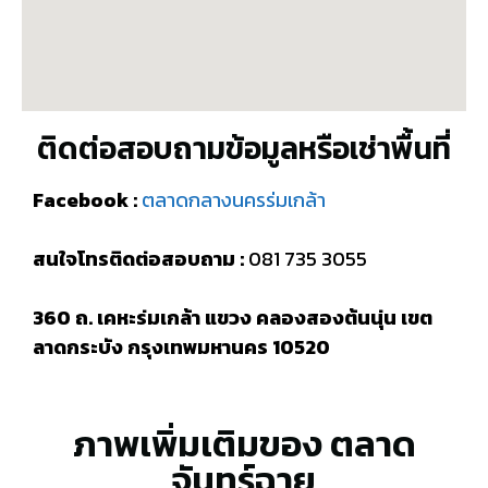
ติดต่อสอบถามข้อมูลหรือเช่าพื้นที่
Facebook :
ตลาดกลางนครร่มเกล้า
สนใจโทรติดต่อสอบถาม :
081 735 3055
360 ถ. เคหะร่มเกล้า แขวง คลองสองต้นนุ่น เขต
ลาดกระบัง กรุงเทพมหานคร 10520
ภาพเพิ่มเติมของ ตลาด
จันทร์ฉาย