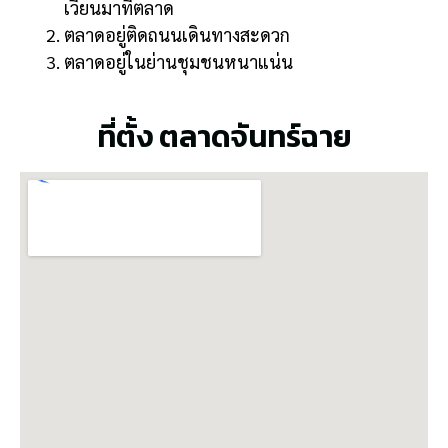
เวียนมาที่ตลาด
ตลาดอยู่ติดถนนเดินทางสะดวก
ตลาดอยู่ในย่านชุมชนหนาแน่น
ที่ตั้ง ตลาดจันทร์ฉาย