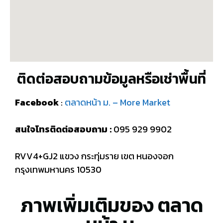
ติดต่อสอบถามข้อมูลหรือเช่าพื้นที่
Facebook
:
ตลาดหน้า ม. – More Market
สนใจโทรติดต่อสอบถาม :
095 929 9902
RVV4+GJ2 แขวง กระทุ่มราย เขต หนองจอก
กรุงเทพมหานคร 10530
ภาพเพิ่มเติมของ ตลาด