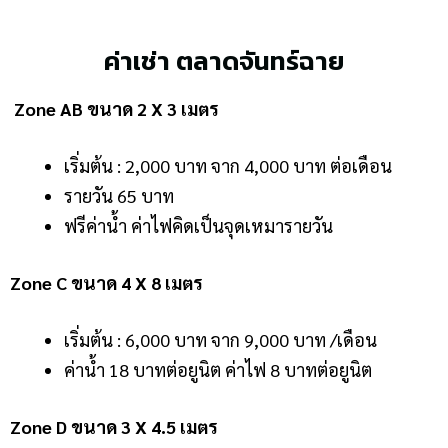
ค่าเช่า ตลาดจันทร์ฉาย
Zone AB ขนาด 2 X 3 เมตร
เริ่มต้น : 2,000 บาท จาก 4,000 บาท ต่อเดือน
รายวัน 65 บาท
ฟรีค่าน้ำ ค่าไฟคิดเป็นจุดเหมารายวัน
Zone C ขนาด 4 X 8 เมตร
เริ่มต้น : 6,000 บาท จาก 9,000 บาท /เดือน
ค่าน้ำ 18 บาทต่อยูนิต ค่าไฟ 8 บาทต่อยูนิต
Zone D ขนาด 3 X 4.5 เมตร