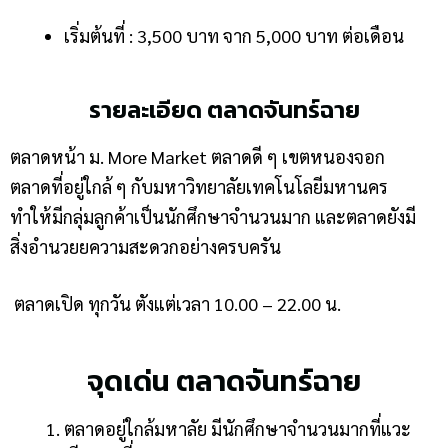
เริ่มต้นที่ : 3,500 บาท จาก 5,000 บาท ต่อเดือน
รายละเอียด ตลาดจันทร์ฉาย
ตลาดหน้า ม. More Market ตลาดดี ๆ เขตหนองจอก
ตลาดที่อยู่ใกล้ ๆ กับมหาวิทยาลัยเทคโนโลยีมหานคร
ทำให้มีกลุ่มลูกค้าเป็นนักศึกษาจำนวนมาก และตลาดยังมี
สิ่งอำนวยยความสะดวกอย่างครบครัน
ตลาดเปิด ทุกวัน ตังแต่เวลา 10.00 – 22.00 น.
จุดเด่น ตลาดจันทร์ฉาย
ตลาดอยู่ใกล้มหาลัย มีนักศึกษาจำนวนมากที่แวะ