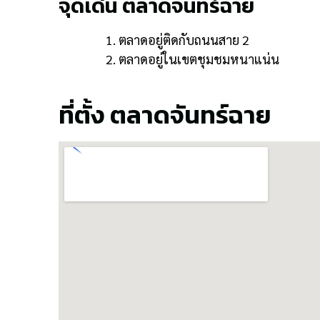
จุดเด่น ตลาดจันทร์ฉาย
ตลาดอยู่ติดกับถนนสาย 2
ตลาดอยู่ในเขตชุมชมหนาแน่น
ที่ตั้ง ตลาดจันทร์ฉาย