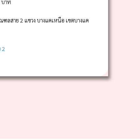
0 บาท
ณฑลสาย 2 แขวง บางแคเหนือ เขตบางแค
 2