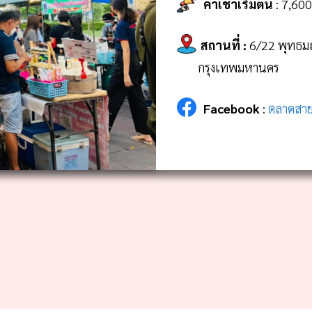
ค่าเช่าเริ่มต้น
: 7,60
สถานที่
:
6/22 พุทธม
กรุงเทพมหานคร
Facebook
:
ตลาดสาย