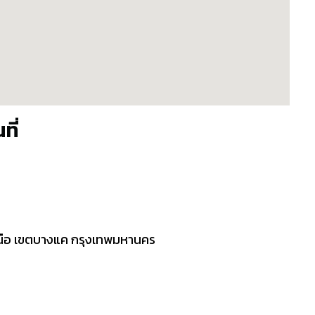
ที่
ือ เขตบางแค กรุงเทพมหานคร