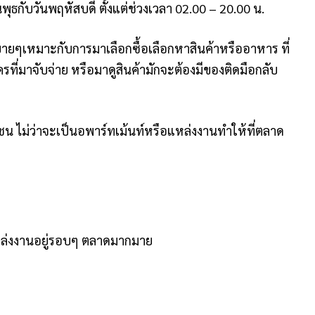
วันพุธกับวันพฤหัสบดี ตั้งแต่ช่วงเวลา 02.00 – 20.00 น.
ยๆเหมาะกับการมาเลือกซื้อเลือกหาสินค้าหรืออาหาร ที่
ี่มาจับจ่าย หรือมาดูสินค้ามักจะต้องมีของติดมือกลับ
น ไม่ว่าจะเป็นอพาร์ทเม้นท์หรือแหล่งงานทำให้ที่ตลาด
หล่งงานอยู่รอบๆ ตลาดมากมาย