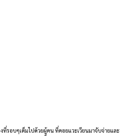
ที่รอบๆเต็มไปด้วยผู้คน ที่คอยแวะเวียนมาจับจ่ายและ