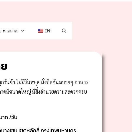
่อ หาตลาด
EN
าย
กวันจ้า ไม่มีวันหยุด นั่งชิลกันสบายๆ อาหาร
ยตลาดมีขนาดใหญ่ มีสิ่งอำนวยความสะดวกครบ
บาท /วัน
างเขน เขตหลักสี่ กรุงเทพมหานคร