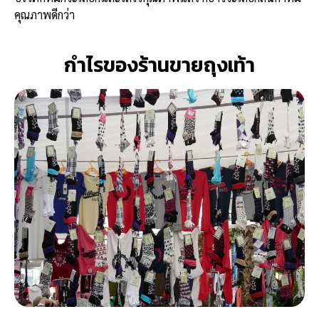
คุณภาพดีกว่า
กำไรของร้านขายถุงเท้า