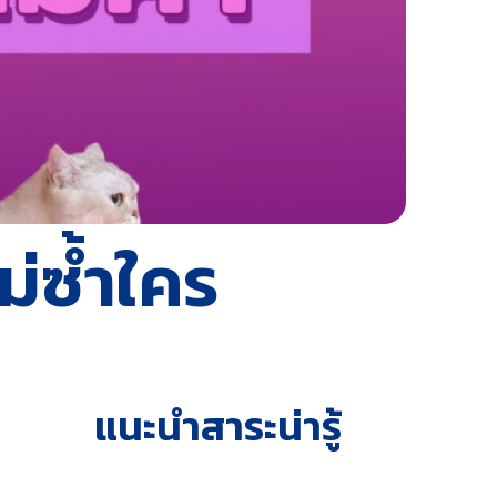
ม่ซ้ำใคร
แนะนำสาระน่ารู้