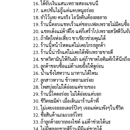
ได้จับเงินแสนเพราะสองแขนนี้
แคปชั่นไม่รู้แต่แคบหมูอร่อย
จำไว้เลย คนจริง โอวัลตินต้องละลาย
ร้านนี้ตอบแชทเร็วแต่ชอบเฟลเพราะไม่มีคนซื้อ
แชทเด้งแม่ค้าดีใจ แต่ก็เศร้าไปเพราะสวัสดีวันจั
ถ้าจิตใจห่อเหี่ยว ชาเขียวช่วยคุณได้
ร้านนี้หน้าโหดแต่ไม่เคยโกรธลูกค้า
ร้านนี้น่ารักแต่ไม่เคยได้พักเพราะขายดี
ขาดวิตามินให้กินผัก แต่ถ้าขาดไอติมตักให้นึกถึง
ลูกค้าชอบซื้อแม่ต้าเลยยื้อให้ดูก่อน
น้ำแข็งไสหวาน มาทานได้ไหม
ลูกสาวหวาน ข้าวหลามอร่อย
โพสบ่อยไม่ได้อ่อยแค่ขายของ
ร้านนี้โคดอร่อย ไม่ได้อ่อยแค่บอก
ชีวิตจะมีค่า เมื่อเดินมาร้านค้าพี่
ไม่เคยเจอออเดอร์ปังๆ เจอแค่คนพังๆในชีวิต
ซื้อสินค้าแถมเบอร์โทร
ถ้าลูกค้าอยากลองไซต์ แม่ค้าช่วยได้นะ
ไม่มีหลอกขายดีร้านมีมีแต่ขายได้