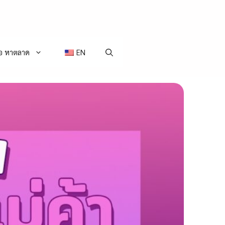
่อ หาตลาด
EN