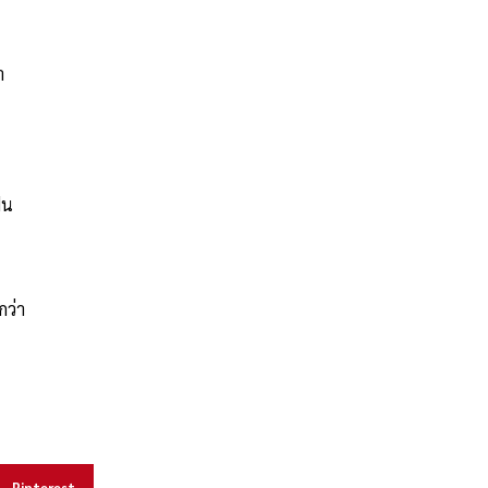
า
ฟน
กว่า
Pinterest